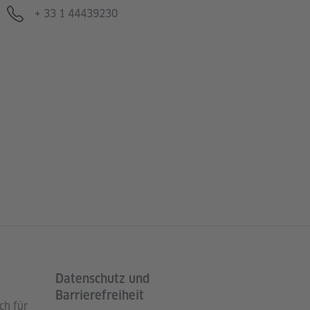
Telefon
+ 33 1 44439230
Datenschutz und
Barrierefreiheit
ch für