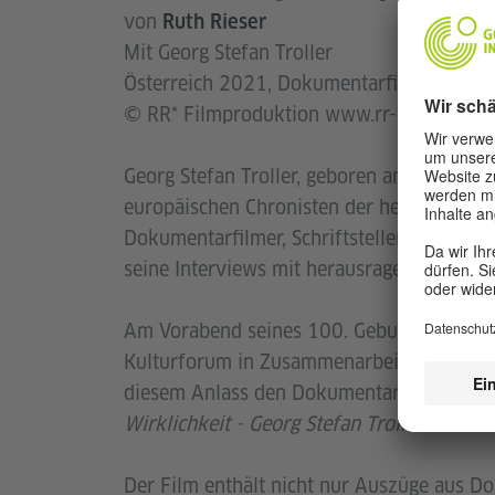
von
Ruth Rieser
Mit Georg Stefan Troller
Österreich 2021, Dokumentarfilm, 121 Min.
© RR* Filmproduktion www.rr-film.at
Georg Stefan Troller, geboren am 10. Deze
europäischen Chronisten der heutigen Zei
Dokumentarfilmer, Schriftsteller, Drehbuch
seine Interviews mit herausragenden Persö
Am Vorabend seines 100. Geburtstags erwe
Kulturforum in Zusammenarbeit mit der R
diesem Anlass den Dokumentarfilm der F
Wirklichkeit - Georg Stefan Troller
als Jub
Der Film enthält nicht nur Auszüge aus 