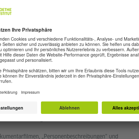
, Originalfassung mit französischen Untertiteln
mber 1921 in Wien, ist einer der größten
t. Mit einem umfassenden Werk als
autor und Fernsehjournalist ist er vor allem für
nlichkeiten des letzten Jahrhunderts bekannt.
isen das Goethe-Institut und das Österreichische
R* Filmproduktion ihm die Ehre und zeigen aus
ilmemacherin Ruth Rieser
Auslegung der
iläumsvorführung.
Dokumentarfilmen, „Personenbeschreibungen“ und