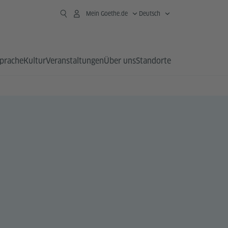
Mein Goethe.de
Deutsch
prache
Kultur
Veranstaltungen
Über uns
Standorte