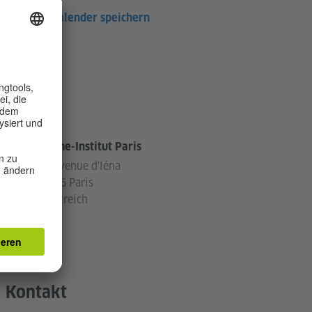
Im Kalender speichern
Ort
Goethe-Institut Paris
17, avenue d'Iéna
75116 Paris
Frankreich
Kontakt