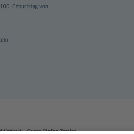
100. Geburtstag von
teln
lichkeit - Georg Stefan Troller