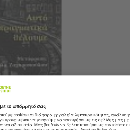
©Εκδόσεις Mεταίχμιο
 θέλουμε
Ζαχαροπούλου
τρον, 2025 – 73 σελίδες