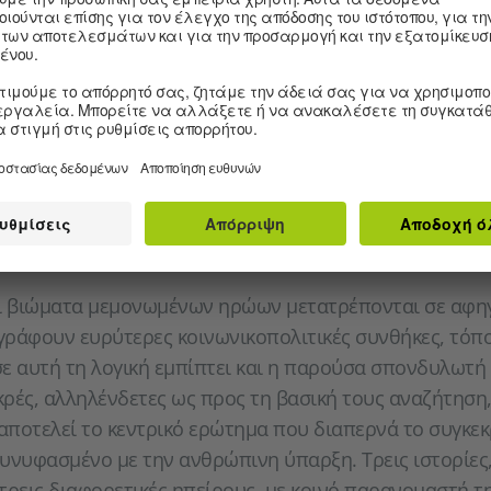
5-3
as Wirklichgewollte
οτελεί έναν από τους σημαντικότερους λογοτέχνες κ
 συνολικά της Γερμανίας μετά το 1989, όντας πολυβραβ
ράμματα και στις τέχνες. Η πολιτική ματιά του διαπερ
τηρίζεται από τη βαθιά διαλεκτική του σκέψη και πραγμ
 και υπαρξιακά ζητήματα που απασχολούν τον άνθρωπο
αι βιώματα μεμονωμένων ηρώων μετατρέπονται σε αφηγ
ράφουν ευρύτερες κοινωνικοπολιτικές συνθήκες, τόπο
ε αυτή τη λογική εμπίπτει και η παρούσα σπονδυλωτή
ικρές, αλληλένδετες ως προς τη βασική τους αναζήτηση,
αποτελεί το κεντρικό ερώτημα που διαπερνά το συγκεκ
νυφασμένο με την ανθρώπινη ύπαρξη. Τρεις ιστορίες
τρεις διαφορετικές ηπείρους, με κοινό παρανομαστή τ