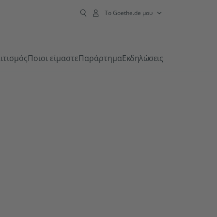
Το Goethe.de μου
ιτισμός
Ποιοι είμαστε
Παράρτημα
Εκδηλώσεις