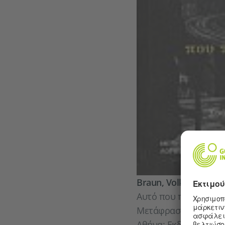
Braun, Volker:
Αυτό που πραγματικά
Μετάφραση: Σούλα 
Αθήνα: Εκδόσεις Ένασ