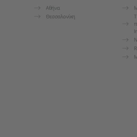
Αθήνα
M
Θεσσαλονίκη
Τ
π
I
N
R
Μ