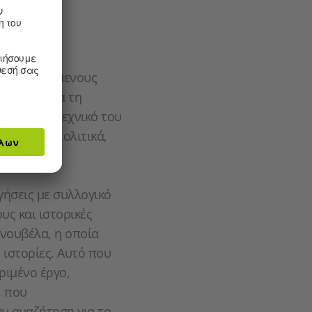
αι διανοούμενους
ευμένος για τη
νά το λογοτεχνικό του
ατεύεται πολιτικά,
.
ήσεις με συλλογικό
υς και ιστορικές
 νουβέλα, η οποία
 ιστορίες. Αυτό που
ριμένο έργο,
, που
ην αναζήτηση για το