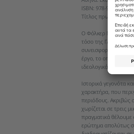
ISBN: 978-960-625-11
Tίτλος πρωτότυπου: D
Ο Φόλκερ Μπράουν απ
τόσο της ΓΛΔ όσο και
συνεισφορά του στα γ
έργο, το οποίο χαρακ
ιδεολογικά, ερωτικά
Ιστορικά γεγονότα κ
χαρακτήρα, που περιγ
περιόδους. Ακριβώς σ
χωρίζεται σε τρεις μ
πραγματικά θέλουμε 
ερώτημα απολύτως συ
διαδραματίζονται σε 