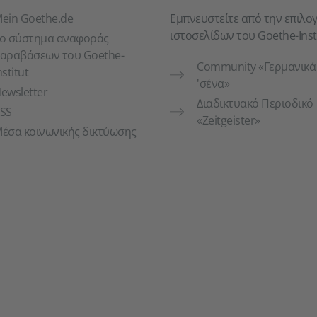
ein Goethe.de
Εμπνευστείτε από την επιλο
ιστοσελίδων του Goethe-Insti
ο σύστημα αναφοράς
αραβάσεων του Goethe-
Community «Γερμανικά 
nstitut
'σένα»
ewsletter
Διαδικτυακό Περιοδικό
SS
«Zeitgeister»
έσα κοινωνικής δικτύωσης