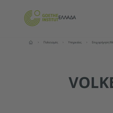
ΕΛΛΆΔΑ
Αρχική
Πολιτισμός
Υπηρεσίες
Επιχορήγηση Μ
VOLK