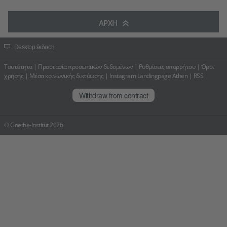
ΑΡΧΉ
Desktop έκδοση
Ταυτότητα
|
Προστασία προσωπικών δεδομένων
|
Ρυθμίσεις απορρήτου
|
Όροι
χρήσης
|
Μέσα κοινωνικής δικτύωσης
|
Instagram Landingpage Athen
|
RSS
Withdraw from contract
© Goethe-Institut 2026