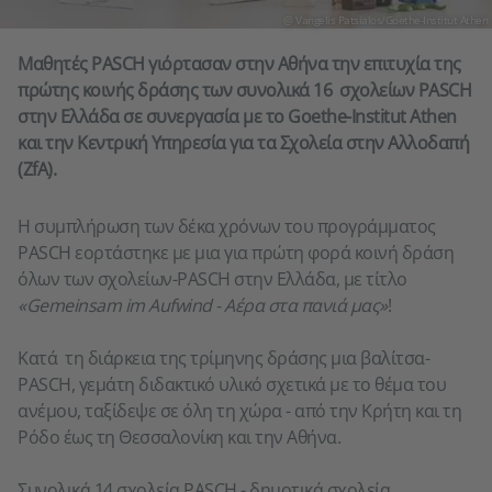
@ Vangelis Patsialos/Goethe-Institut Athen
Μαθητές PASCH γιόρτασαν στην Αθήνα την επιτυχία της
πρώτης κοινής δράσης των συνολικά 16 σχολείων PASCH
στην Ελλάδα σε συνεργασία με το Goethe-Institut Athen
και την Κεντρική Υπηρεσία για τα Σχολεία στην Αλλοδαπή
(ZfA).
Η συμπλήρωση των δέκα χρόνων του προγράμματος
PASCH εορτάστηκε με μια για πρώτη φορά κοινή δράση
όλων των σχολείων-PASCH στην Ελλάδα, με τίτλο
«Gemeinsam im Aufwind - Αέρα στα πανιά μας»
!
Κατά τη διάρκεια της τρίμηνης δράσης μια βαλίτσα-
PASCH, γεμάτη διδακτικό υλικό σχετικά με το θέμα του
ανέμου, ταξίδεψε σε όλη τη χώρα - από την Κρήτη και τη
Ρόδο έως τη Θεσσαλονίκη και την Αθήνα.
Συνολικά 14 σχολεία PASCH - δημοτικά σχολεία,