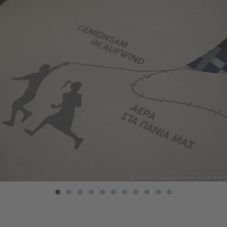
@ Vangelis Patsialos/Goethe-Institut Athen