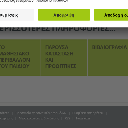
ΕΡΙΣΣΌΤΕΡΕΣ ΠΛΗΡΟΦΟΡΊΕΣ...
ΤΟ
ΠΑΡΟΎΣΑ
ΒΙΒΛΙΟΓΡΑΦΊΑ
ΜΑΘΗΣΙΑΚΌ
ΚΑΤΆΣΤΑΣΗ
ΠΕΡΙΒΆΛΛΟΝ
ΚΑΙ
ΤΟΥ ΠΑΙΔΙΟΎ
ΠΡΟΟΠΤΙΚΈΣ
τότητα
Προστασία προσωπικών δεδομένων
Ρυθμίσεις απορρήτου
ι χρήσης
Μέσα κοινωνικής δικτύωσης
RSS
Newsletter