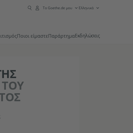
Το Goethe.de μου
Ελληνικά
Εκδηλώσεις
ιτισμός
Ποιοι είμαστε
Παράρτημα
ΓΗΣ
 ΤΟΥ
ΤΟΣ
ς