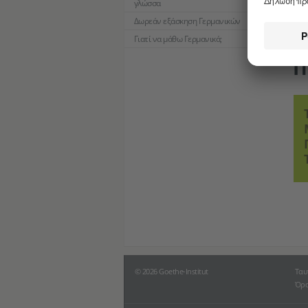
γλώσσα
Δωρεάν εξάσκηση Γερμανικών
Γιατί να μάθω Γερμανικά;
Π
© 2026 Goethe-Institut
Ταυ
Όρο