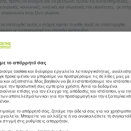
σης, πρέπει να ενισχύει και να βελτιώνει εξίσου τις συναισθηματικές,
ιουργικές, κοινωνικές, νοητικές και γλωσσικές του ικανότητες, με στόχ
 επικοινωνία στην ξένη γλώσσα.
 να επιτευχθεί αυτός ο στόχος πρέπει το κάθε παιδί να υποστηριχθεί
φωνα με το προσωπικό του επίπεδο ανάπτυξης.
Η εκμάθηση γλωσσών από την άποψη της
αναπτυξιακής ψυχολογίας
Γλωσσική ανάπτυξη του παιδιού
Ανάγκες του παιδιού
Δικαιώματα του παιδιού
γές
λ. σχετικά α)
Κλίμακα επιπέδων του Jean Piaget, π.χ. Διαδίκτυο, στη
εύθυνση
β) Bleyhl (2000) γ) Tracy (2007)
peltauer, Hoppenstedt (πιθανή έκδοση το 2010)