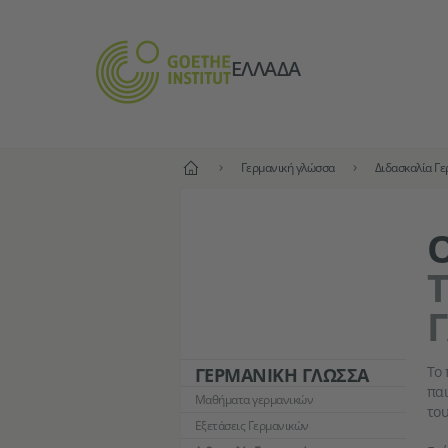
ΕΛΛΆΔΑ
Αρχική
Γερμανική γλώσσα
Διδασκαλία Γ
Τ
Το 
ΓΕΡΜΑΝΙΚΉ ΓΛΏΣΣΑ
παι
Μαθήματα γερμανικών
του
Εξετάσεις Γερμανικών