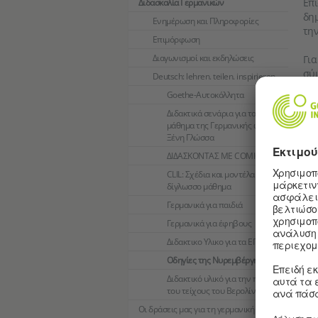
Επί
Διδασκαλία Γερμανικών
δημ
Ενημέρωση και Πληροφορίες
την
Επιμόρφωση
Διαγωνισμοί και εκδηλώσεις
Για
σύμ
Deutsch: lehren. teilen. inspirieren.
Goethe-Αυτοκόλλητα
Διδακτικά σενάρια για το
μάθημα της Γερμανικής ως
Ξένη Γλώσσα
ΔΙΔΑΣΚΟΝΤΑΣ ΜΕ COMICS
CLIL: Σχέδια και μοντέλα για το
δίγλωσσο μάθημα
Γερμανικά για παιδιά
Γερμανικά για έφηβους
Διδακτικο Υλικο για τα ΕΠΑ.Λ
Οδηγίες της Νυρεμβέργης
Πη
Διδακτικό υλικό για την πτώση
[1]
Β
του τείχους του Βερολίνου
δι
Οι δράσεις μας για τη γερμανική
[2]
A