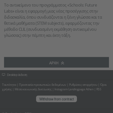
Το αντικείμενο του προγράμματος «Schools: Future
Labs» είναι η εφαρμογή μιας νέας προσέγγισης στην
διδασκαλία, όπου συνδυάζονται η ξένη γλώσσα και τα
θετικά μαθήματα (STEM subjects), εφαρμόζοντας την
μέθοδο CLIL (συνδυασμένη εκμάθηση αντικειμένου
γλώσσας) στην πέμπτη και έκτη τάξη.
ΑΡΧΉ
Desktop έκδοση
Ταυτότητα
|
Προστασία προσωπικών δεδομένων
|
Ρυθμίσεις απορρήτου
|
Όροι
χρήσης
|
Μέσα κοινωνικής δικτύωσης
|
Instagram Landingpage Athen
|
RSS
Withdraw from contract