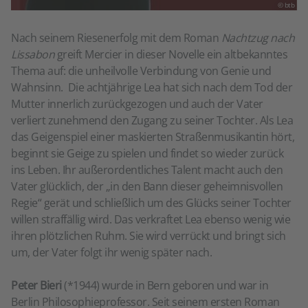
© btb
Nach seinem Riesenerfolg mit dem Roman
Nachtzug nach
Lissabon
greift Mercier in dieser Novelle ein altbekanntes
Thema auf: die unheilvolle Verbindung von Genie und
Wahnsinn. Die achtjährige Lea hat sich nach dem Tod der
Mutter innerlich zurückgezogen und auch der Vater
verliert zunehmend den Zugang zu seiner Tochter. Als Lea
das Geigenspiel einer maskierten Straßenmusikantin hört,
beginnt sie Geige zu spielen und findet so wieder zurück
ins Leben. Ihr außerordentliches Talent macht auch den
Vater glücklich, der „in den Bann dieser geheimnisvollen
Regie“ gerät und schließlich um des Glücks seiner Tochter
willen straffällig wird. Das verkraftet Lea ebenso wenig wie
ihren plötzlichen Ruhm. Sie wird verrückt und bringt sich
um, der Vater folgt ihr wenig später nach.
Peter Bieri
(*1944) wurde in Bern geboren und war in
Berlin Philosophieprofessor. Seit seinem ersten Roman