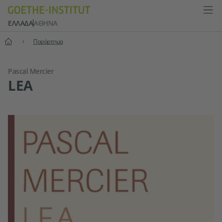
ΕΛΛΆΔΑ
ΑΘΉΝΑ
Αρχική
Παράρτημα
Pascal Mercier
LEA