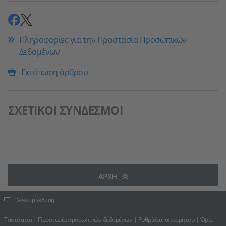
Μοιραστείτε
Μοιραστείτε
Πληροφορίες για την Προστασία Προσωπικών
Δεδομένων
Εκτύπωση άρθρου
ΣΧΕΤΙΚΟΊ ΣΎΝΔΕΣΜΟΙ
ΑΡΧΉ
Desktop έκδοση
Ταυτότητα
|
Προστασία προσωπικών δεδομένων
|
Ρυθμίσεις απορρήτου
|
Όροι