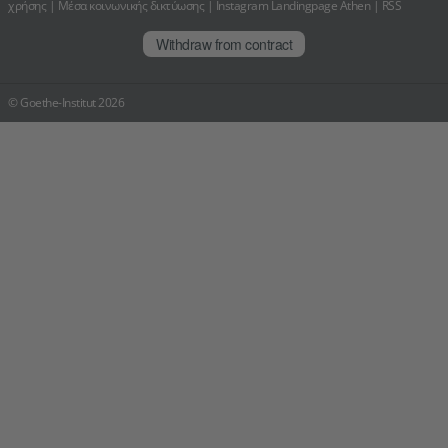
χρήσης
|
Μέσα κοινωνικής δικτύωσης
|
Instagram Landingpage Athen
|
RSS
Withdraw from contract
© Goethe-Institut 2026