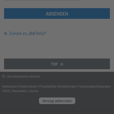
ABSENDEN
Zurück zu „BibToGo“
TOP
Zur klassischen Ansicht
Impressum
|
Datenschutz
|
Privatsphäre-Einstellungen
|
Nutzungsbedingungen
|
RSS
|
Newsletter
|
Suche
Vertrag widerrufen