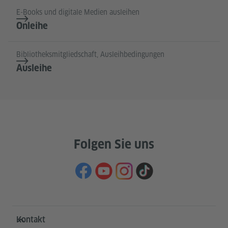
E-Books und digitale Medien ausleihen
Onleihe
Bibliotheksmitgliedschaft, Ausleihbedingungen
Ausleihe
Folgen Sie uns
Service- und Informationsbereich
Kontakt