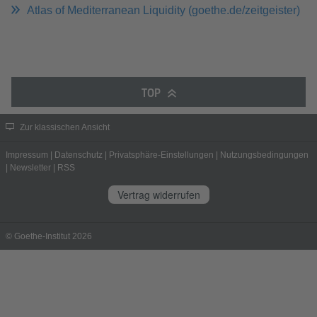
Atlas of Mediterranean Liquidity (goethe.de/zeitgeister)
TOP
Zur klassischen Ansicht
Impressum
|
Datenschutz
|
Privatsphäre-Einstellungen
|
Nutzungsbedingungen
|
Newsletter
|
RSS
Vertrag widerrufen
© Goethe-Institut 2026