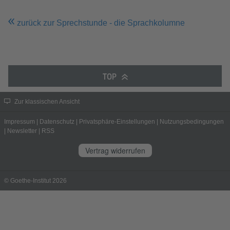
zurück zur Sprechstunde - die Sprachkolumne
TOP
Zur klassischen Ansicht
Impressum
|
Datenschutz
|
Privatsphäre-Einstellungen
|
Nutzungsbedingungen
|
Newsletter
|
RSS
Vertrag widerrufen
© Goethe-Institut 2026