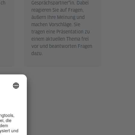
ich
Gesprächspartner*in. Dabei
reagieren Sie auf Fragen,
äußern Ihre Meinung und
machen Vorschläge. Sie
tragen eine Präsentation zu
einem aktuellen Thema frei
vor und beantworten Fragen
dazu.