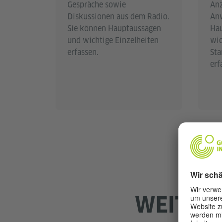
Gespräche sowie
Anz
Diskussionen aus dem Radio.
Anw
Sie können Hauptaussagen
Hau
und wichtige Einzelheiten
wic
erfassen.
St
erf
WEITER