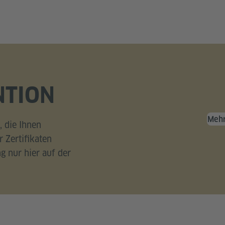
NTION
Mehr
 die Ihnen
 Zertifikaten
g nur hier auf der