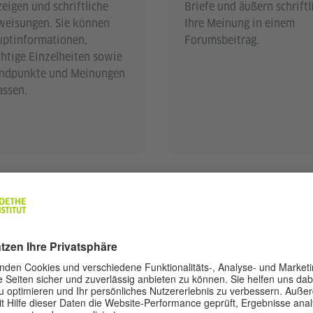
eigen und schriftliche
Briefe und äußern schriftl
eisungen. Sie können
Ihre Meinung in einem
ptinformationen,
Forumsbeitrag.
htige Einzelheiten sowie
andpunkte und Meinungen
assen.
E INFORMATIONEN