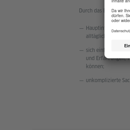
Durch das Bestehen der
Hauptinformatione
alltägliche Themen 
sich einfach, stru
und Erfahrungen, 
können;
unkomplizierte Sac