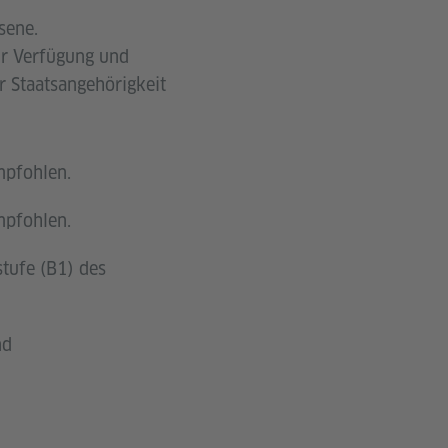
sene.
zur Verfügung und
 Staatsangehörigkeit
mpfohlen.
mpfohlen.
stufe (B1) des
nd