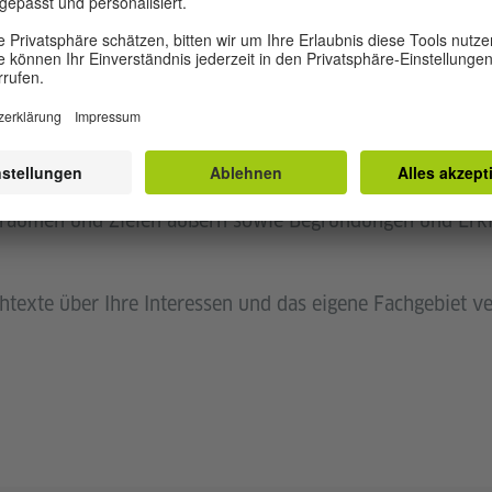
 Prüfung zeigen Sie, dass Sie ...
n verstehen können, wenn klare Standardsprache gespr
wie Arbeit, Schule oder Freizeit geht;
kturiert und adressatenbezogen zu vertrauten Themen, per
Träumen und Zielen äußern sowie Begründungen und Erk
htexte über Ihre Interessen und das eigene Fachgebiet v