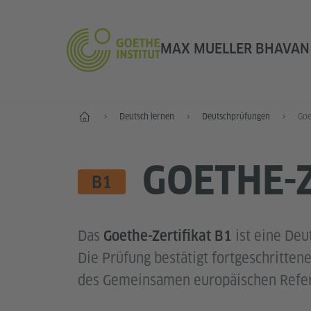
MAX MUELLER BHAVAN 
Start
Deutsch lernen
Deutschprüfungen
Goe
GOETHE-Z
SPRACHNIVEAU
B1
Das
ist eine Deu
Goethe-Zertifikat B1
Die Prüfung bestätigt fortgeschritte
des Gemeinsamen europäischen Refer