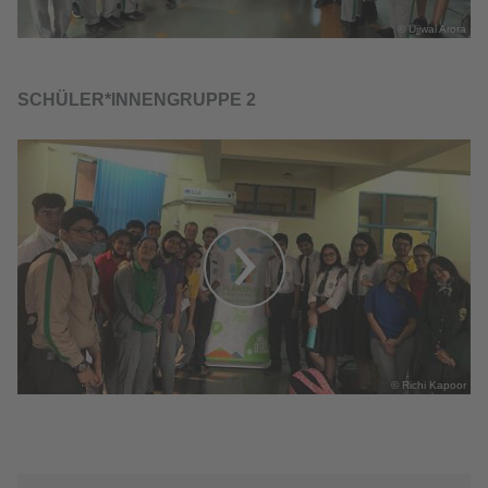
© Ujjwal Arora
SCHÜLER*INNENGRUPPE 2
© Richi Kapoor