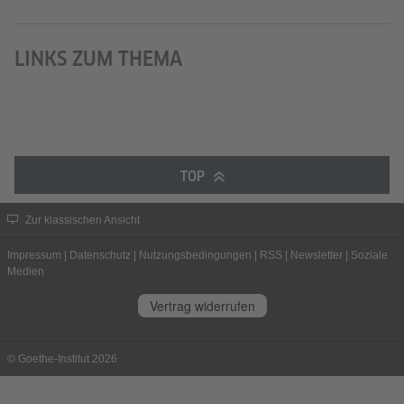
LINKS ZUM THEMA
TOP
Zur klassischen Ansicht
Impressum
|
Datenschutz
|
Nutzungsbedingungen
|
RSS
|
Newsletter
|
Soziale
Medien
Vertrag widerrufen
© Goethe-Institut 2026