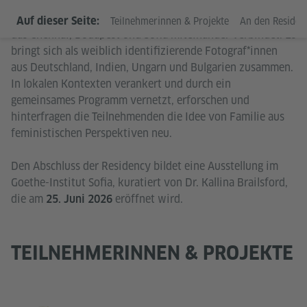
Ein internationales Residenzprogramm für Künstler*innen,
Auf dieser Seite:
Teilnehmerinnen & Projekte
An den Residen
das Chennai, Budapest und Sofia miteinander verbindet. Es
bringt sich als weiblich identifizierende Fotograf*innen
aus Deutschland, Indien, Ungarn und Bulgarien zusammen.
In lokalen Kontexten verankert und durch ein
gemeinsames Programm vernetzt, erforschen und
hinterfragen die Teilnehmenden die Idee von Familie aus
feministischen Perspektiven neu.
Den Abschluss der Residency bildet eine Ausstellung im
Goethe-Institut Sofia, kuratiert von Dr. Kallina Brailsford,
die am
eröffnet wird.
25. Juni 2026
TEILNEHMERINNEN & PROJEKTE