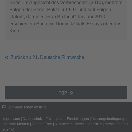
Serie „Im Angesicht des Verbrechens” (2010), mehrere
Folgen der Serie „Polizeiruf 110” und fünf Folgen
„Tatort”, darunter „Frau Bu lacht”. Im Jahr 2010
erschien ein Buch mit Dominik Grafs Essays über das
Kino.
Zurück zu 21. Deutsche Filmwoche
TOP
Zur klassischen Ansicht
Impressum
|
Datenschutz
|
Privatsphäre-Einstellungen
|
Nutzungsbedingungen
|
Soziale Medien
|
Goethe-Tree
|
Newsletter
|
Newsletter Kultur
|
Newsletter Juli
2024-2