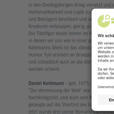
in den Dreißigjährigen Krieg versetzt und 
Vorhersehbarkeit und Logik sucht. Diese W
und Betrügern bevölkert und wird von Mens
Kreaturen entpuppen, gierig, grausam, gefä
Die Titelfigur bleibt immer im Hintergrund
in denen wir uns wie in einer großen Met
Kehlmanns Werk ist das ständige Nebenei
Humor. Tyll erinnert an Bruegel oder Bos
und schließlich auch an die Atmosphäre e
werden scheint.
– geb. 1975, wurde für 
Daniel Kehlmann
"Die Vermessung der Welt" war eines der e
Nachkriegszeit, und auch sein Roman "Tyll
gelangte auf die Shortlist des Internationa
jetzt wurde drei seiner Romane ins Polnis