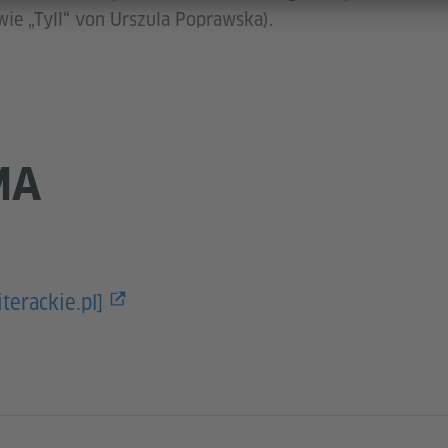
ie „Tyll“ von Urszula Poprawska).
MA
erackie.pl]