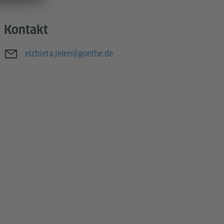
Kontakt
E-Mail
elzbieta.jelen@goethe.de