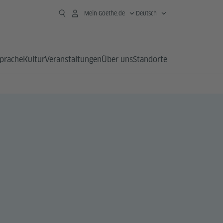
Mein Goethe.de
Deutsch
prache
Kultur
Veranstaltungen
Über uns
Standorte