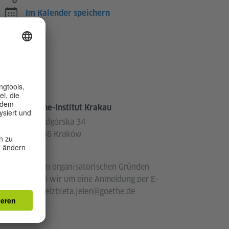
Im Kalender speichern
Ort
Goethe-Institut Krakau
ul. Podgórska 34
31-536 Kraków
Polen
Wegen organisatorischen Gründen
bitten wir um eine Anmeldung per E-
Mail: elzbieta.jelen@goethe.de