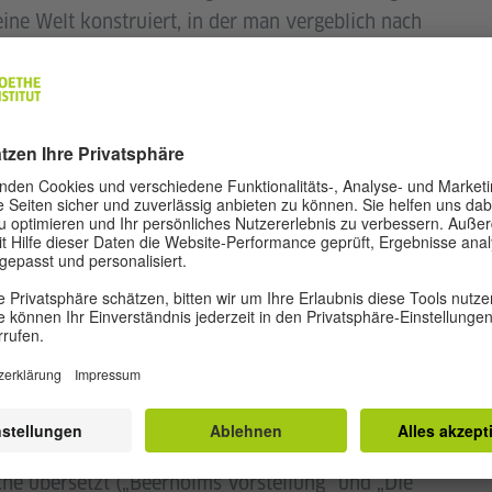
eine Welt konstruiert, in der man vergeblich nach
elt ist von Besessenen, Verrückten, Fanatikern
chen regiert, die sich aus der Nähe als kleine
hrlich, lustig und beängstigend zugleich.
, als Beobachter und Katalysator von Ereignissen,
apher sehen können. Das Faszinierende an
nander von Horror und Komik, Grausamkeit und
ch, dann an die Wirkung von gebogenen Spiegeln
ines verrückten Jahrmarkts, zu dem die Welt zu
sein Werk mehrfach ausgezeichnet. Sein Roman
rfolgreichsten deutschen Bücher der
" stand monatelang auf den Bestsellerlisten und
l Booker Prize. Daniel Kehlmann lebt in Berlin. Bis
che übersetzt („Beerholms Vorstellung“ und „Die