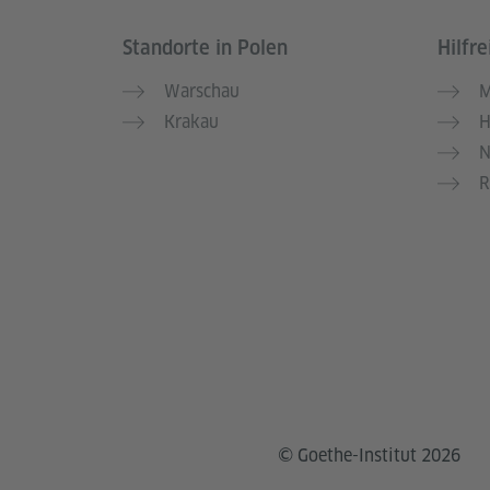
Standorte in Polen
Hilfre
Service- und Informationsbereich
Warschau
M
Krakau
H
N
R
© Goethe-Institut 2026