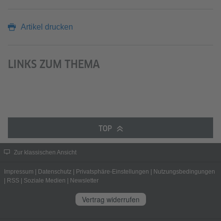
Artikel drucken
LINKS ZUM THEMA
TOP
Zur klassischen Ansicht
Impressum
|
Datenschutz
|
Privatsphäre-Einstellungen
|
Nutzungsbedingungen
|
RSS
|
Soziale Medien
|
Newsletter
Vertrag widerrufen