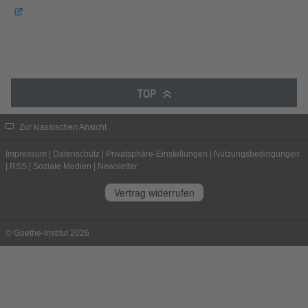
TOP
Zur klassischen Ansicht
Impressum
|
Datenschutz
|
Privatsphäre-Einstellungen
|
Nutzungsbedingungen
|
RSS
|
Soziale Medien
|
Newsletter
Vertrag widerrufen
© Goethe-Institut 2026