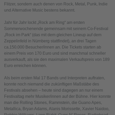
Flitzer, sondern auch denen von Rock, Metal, Punk, Indie
und Alternative Music bestens bekannt.
Jahr für Jahr lockt „Rock am Ring“ am ersten
Sommerwochenende gemeinsam mit seinem Co-Festival
„Rock im Park“ (das mit dem gleichen Lineup auf dem
Zeppelinfeld in Nürnberg stattfindet), an drei Tagen
ca.150.000 Besucher/innen an. Die Tickets starten ab
einem Preis von 170 Euro und sind manchmal schneller
ausverkauft, als sie den maximalen Verkaufspreis von 189
Euro erreichen können.
Als beim ersten Mal 17 Bands und Interpreten auftraten,
konnte noch niemand die zukünftigen Maßstäbe des
Festivals absehen – heute sind dagegen an nur einem
Festivaltag mehr Musiker/innen auf der Bühne. Hier konnte
man die Rolling Stones, Rammstein, die Guano Apes,
Metallica, Bryan Adams, Alanis Morissette, Xavier Naidoo,
Robbie Williams, Limp Bizkit, Guns N’ Roses, Radiohead,