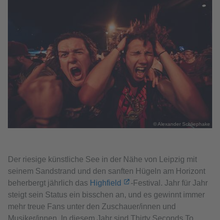
© Alexander Schliephake
Der riesige künstliche See in der Nähe von Leipzig mit
seinem Sandstrand und den sanften Hügeln am Horizont
beherbergt jährlich das
Highfield
-Festival. Jahr für Jahr
steigt sein Status ein bisschen an, und es gewinnt immer
mehr treue Fans unter den Zuschauer/innen und
Musiker/innen. In diesem Jahr sind Thirty Seconds To