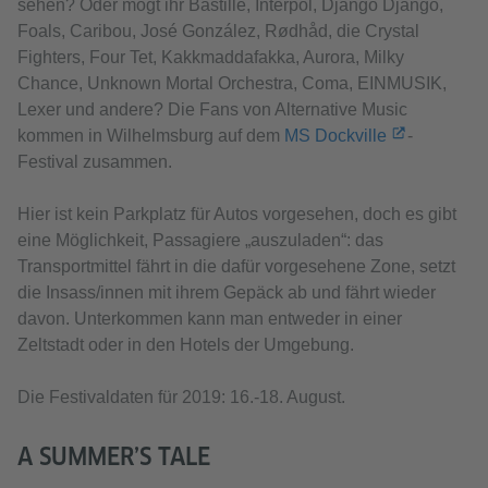
sehen? Oder mögt ihr Bastille, Interpol, Django Django,
Foals, Caribou, José González, Rødhåd, die Crystal
Fighters, Four Tet, Kakkmaddafakka, Aurora, Milky
Chance, Unknown Mortal Orchestra, Coma, EINMUSIK,
Lexer und andere? Die Fans von Alternative Music
kommen in Wilhelmsburg auf dem
MS Dockville
-
Festival zusammen.
Hier ist kein Parkplatz für Autos vorgesehen, doch es gibt
eine Möglichkeit, Passagiere „auszuladen“: das
Transportmittel fährt in die dafür vorgesehene Zone, setzt
die Insass/innen mit ihrem Gepäck ab und fährt wieder
davon. Unterkommen kann man entweder in einer
Zeltstadt oder in den Hotels der Umgebung.
Die Festivaldaten für 2019: 16.-18. August.
A SUMMER’S TALE