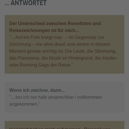
... ANTWORTET
Der Unterschied zwischen Reisefotos und
Reisezeichnungen ist für mich...
"... Auf ein Foto kriegt man ­– im Gegensatz zur
Zeichnung – nie alles drauf, was einem in diesem
Moment gerade wichtig ist. Die Leute, die Stimmung,
das Panorama, die Musik im Hintergrund, die Insider-
oder Running Gags der Reise."
Wenn ich zeichne, dann...
"... bin ich nur halb ansprechbar / vollkommen
angekommen."