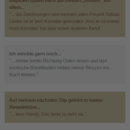
Inspiriert haben mich auf meinen „Reisen“ vor
allem...
"... die Zeichnungen von meinem alten Freund Tobias.
Leider ist er kein Künstler geworden. Also er ist immer
noch Künstler, hat aber einen anderen Beruf."
Ich möchte gern noch...
"... immer weiter Richtung Osten reisen und dort
exotische Bieretiketten neben meine Skizzen ins
Buch kleben."
Auf meinem nächsten Trip gehört in meine
Reiselektüre...
"... kein Handy. Das lenkt zu sehr ab."