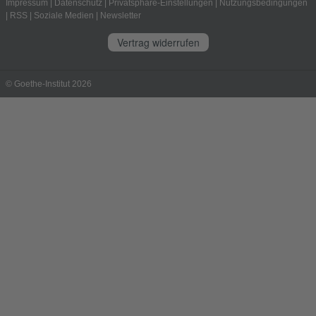
Impressum
|
Datenschutz
|
Privatsphäre-Einstellungen
|
Nutzungsbedingungen
|
RSS
|
Soziale Medien
|
Newsletter
Vertrag widerrufen
© Goethe-Institut 2026