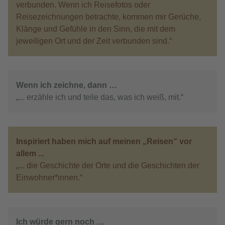
verbunden. Wenn ich Reisefotos oder
Reisezeichnungen betrachte, kommen mir Gerüche,
Klänge und Gefühle in den Sinn, die mit dem
jeweiligen Ort und der Zeit verbunden sind.“
Wenn ich zeichne, dann …
„... erzähle ich und teile das, was ich weiß, mit.“
Inspiriert haben mich auf meinen „Reisen“ vor
allem ...
„... die Geschichte der Orte und die Geschichten der
Einwohner*innen.“
Ich würde gern noch …