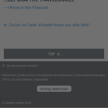
Reise in den Polarural
Zurück zur Seite „Künstler*innen aus aller Welt “
TOP
Zur klassischen Ansicht
Impressum
|
Datenschutz
|
Privatsphäre-Einstellungen
|
Nutzungsbedingungen
|
RSS
|
Soziale Medien
|
Newsletter
Vertrag widerrufen
© Goethe-Institut 2026