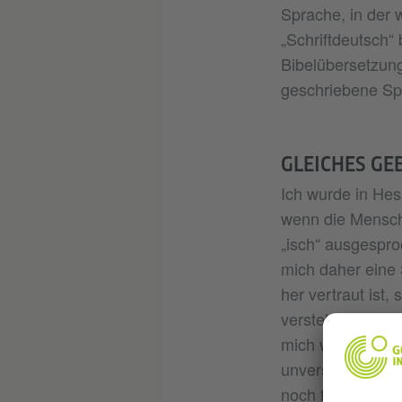
Sprache, in der 
„Schriftdeutsch“
Bibelübersetzung
geschriebene Sp
GLEICHES GE
Ich wurde in Hes
wenn die Mensche
„isch“ ausgespro
mich daher eine 
her vertraut ist,
verstehe ich dag
mich während mei
unverständlich. 
noch fremd. Viell