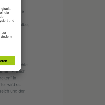
t – als
 werden. Die
noch als
einen dasselbe,
gewissen
 gendergerechte
enen. Ähnlich
acken“ in
ter wird es
rreich und der