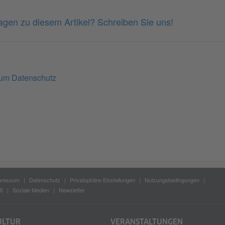
gen zu diesem Artikel? Schreiben Sie uns!
zum Datenschutz
pressum
Datenschutz
Privatsphäre-Einstellungen
Nutzungsbedingungen
S
Soziale Medien
Newsletter
ULTUR
VERANSTALTUNGEN