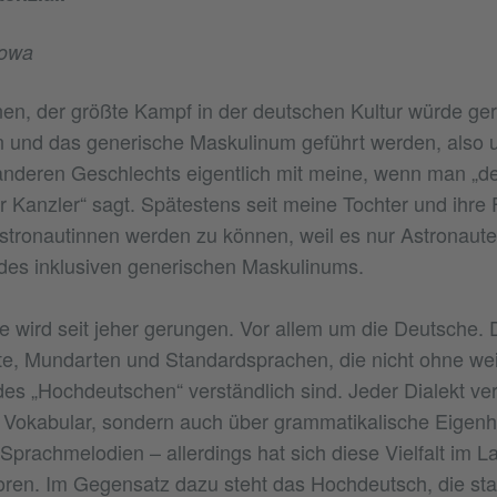
nowa
en, der größte Kampf in der deutschen Kultur würde ge
 und das generische Maskulinum geführt werden, also u
deren Geschlechts eigentlich mit meine, wenn man „der
er Kanzler“ sagt. Spätestens seit meine Tochter und ihre
stronautinnen werden zu können, weil es nur Astronauten
des inklusiven generischen Maskulinums.
wird seit jeher gerungen. Vor allem um die Deutsche. D
kte, Mundarten und Standardsprachen, die nicht ohne we
es „Hochdeutschen“ verständlich sind. Jeder Dialekt verf
 Vokabular, sondern auch über grammatikalische Eigenh
Sprachmelodien – allerdings hat sich diese Vielfalt im L
ren. Im Gegensatz dazu steht das Hochdeutsch, die sta