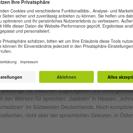
s mit Marmelade gefüllt und mit Puderzucker bestäubt is
nd „Pfannkuchen“ wiederum als „Eierkuchen“ bezeichnet
n uns übrigens in anderen Regionen Deutschlands auch 
pel“ und „Puffel“ begegnen. Sämtliche Bezeichnungen m
z ehrlich zugeben, dass ich in dieser Sache zu einem 
 neige. Berliner sind Berliner, maximal sind sie Kreppel.
ALEKT
rsetzung wird übrigens noch erbitterter als die um die
 allerdings nur zwischen Zugezogenen und Alteingesess
mit den Wörtern für sprechen: „babbeln“ in Hessen, „schn
chwätzen“ im Südwesten Deutschlands. Noch komplizier
grafischen, nicht aber der sprachlichen Grenzen, in Öste