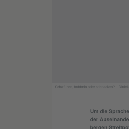
Schwätzen, babbeln oder schnacken? – Dialekte i
Um die Sprache
der Auseinande
bergen Streitpot