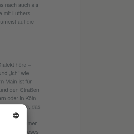
ns nach auch als
e mit Luthers
umeist auf die
ialekt höre –
nd „ich“ wie
m Main ist für
s und den Straßen
ern oder in Köln
 Sächsische, das
or
 der Stadt immer
erliner“ – dieses