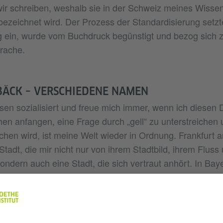
wir schreiben, weshalb sie in der Schweiz meines Wisse
 bezeichnet wird. Der Prozess der Standardisierung setzt
 ein, wurde vom Buchdruck begünstigt und bezog sich z
rache.
BÄCK – VERSCHIEDENE NAMEN
sen sozialisiert und freue mich immer, wenn ich diesen D
n anfangen, eine Frage durch „gell“ zu unterstreichen u
chen wird, ist meine Welt wieder in Ordnung. Frankfurt a
Stadt, die mir nicht nur von ihrem Stadtbild, ihrem Flus
 sondern auch eine Stadt, die sich vertraut anhört. In Bay
egen oft kaum etwas, wenn Leute Dialekt sprechen. Das
nes Studiums in Leipzig umgab, ist für mich nach wie v
Selbst das Berlinerische ist mir nach einem Jahrzehnt in
eicht liegt es daran, dass hier die „Kreppel“ oder auch „B