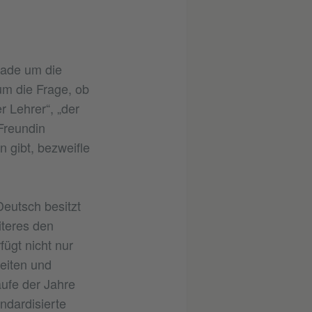
rade um die
m die Frage, ob
 Lehrer“, „der
 Freundin
 gibt, bezweifle
eutsch besitzt
iteres den
ügt nicht nur
eiten und
aufe der Jahre
ndardisierte