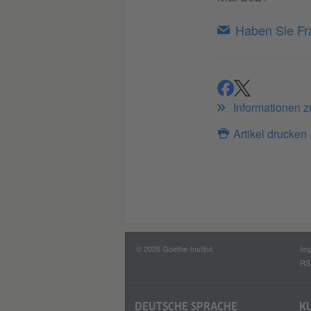
Haben Sie Fra
teilen
teilen
Informationen 
Artikel drucken
© 2026 Goethe-Institut
Im
RS
DEUTSCHE SPRACHE
K