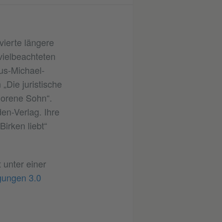
ierte längere
vielbeachteten
aus-Michael-
Die juristische
lorene Sohn“.
en-Verlag. Ihre
irken liebt“
t unter einer
gungen 3.0