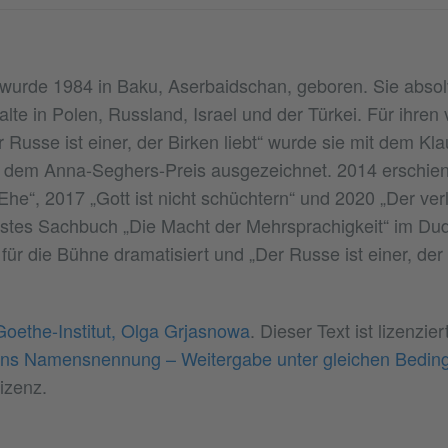
urde 1984 in Baku, Aserbaidschan, geboren. Sie absolv
lte in Polen, Russland, Israel und der Türkei. Für ihren 
Russe ist einer, der Birken liebt“ wurde sie mit dem Kl
dem Anna-Seghers-Preis ausgezeichnet. 2014 erschien „
Ehe“, 2017 „Gott ist nicht schüchtern“ und 2020 „Der ver
erstes Sachbuch „Die Macht der Mehrsprachigkeit“ im Dud
r die Bühne dramatisiert und „Der Russe ist einer, der B
Goethe-Institut, Olga Grjasnowa
. Dieser Text ist lizenzier
s Namensnennung – Weitergabe unter gleichen Bedin
izenz.