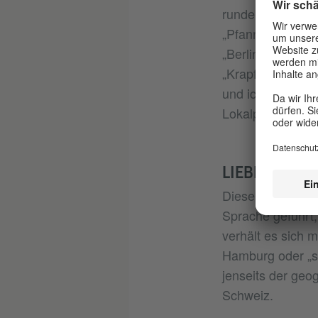
runde Gebäck, da
„Pfannkuchen“ u
„Berliner“ könne
„Krapfen“, „Krep
und ich muss gan
Lokalpatriotismus
LIEBLINGSDI
Diese Auseinande
Sprache geführt,
verhält es sich 
Hamburg oder „s
jenseits der geo
Schweiz.