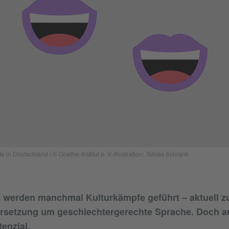
n Deutschland | © Goethe-Institut e. V./Illustration: Tobias Schrank
 werden manchmal Kulturkämpfe geführt – aktuell zu
rsetzung um geschlechtergerechte Sprache. Doch au
enzial.