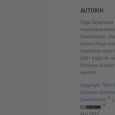
AUTORIN
Olga Grjasnowa w
Auslandsaufentha
Debütroman „Der 
Kühne-Preis und 
Unschärfe einer 
2021 folgte ihr 
Romane wurden fü
verfilmt.
Copyright: Text:
Creative Common
Deutschland
L
Mai 2021