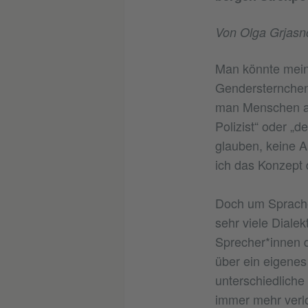
Von Olga Grjas
Man könnte mein
Gendersternchen
man Menschen an
Polizist“ oder „d
glauben, keine A
ich das Konzept 
Doch um Sprache 
sehr viele Diale
Sprecher*innen d
über ein eigenes
unterschiedliche 
immer mehr verlo