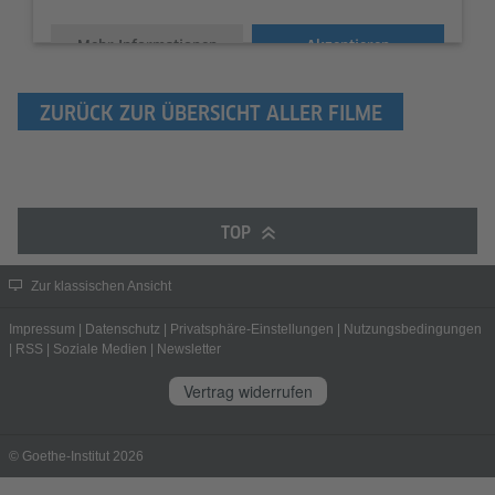
Mehr Informationen
Akzeptieren
Didi Danquart & Bastian Klügel
from
Goethe-Institut
on
Vimeo
.
ZURÜCK ZUR ÜBERSICHT ALLER FILME
TOP
Zur klassischen Ansicht
Impressum
|
Datenschutz
|
Privatsphäre-Einstellungen
|
Nutzungsbedingungen
|
RSS
|
Soziale Medien
|
Newsletter
Vertrag widerrufen
© Goethe-Institut 2026