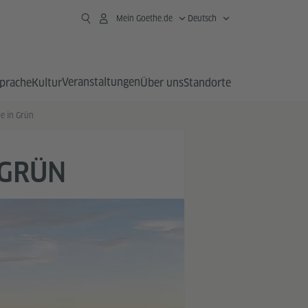
Mein Goethe.de
Deutsch
Veranstaltungen
prache
Kultur
Über uns
Standorte
e in Grün
 GRÜN