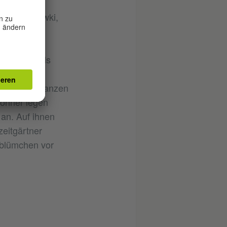
 Soviet-
ruschtschowki,
.
 hier oftmals
 ganz so
hof viele Pflanzen
wohner legen
 an. Auf ihnen
zeitgärtner
rblümchen vor