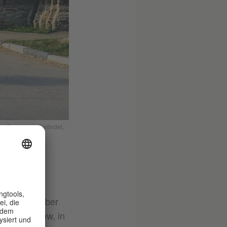
n Farbschicht befindet,
 mir eine
en könnte. Aber
er in Saratow, in