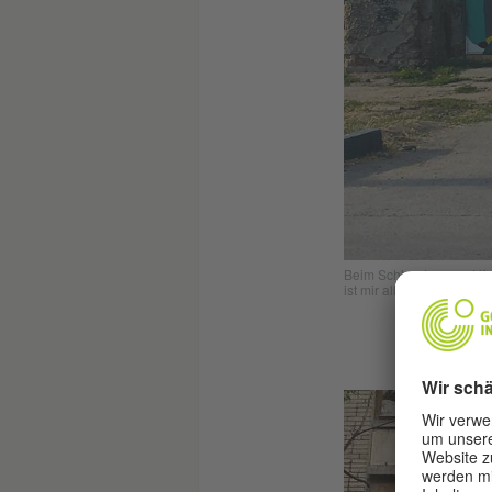
Beim Schlendern am Ufer 
ist mir allerdings unbeka