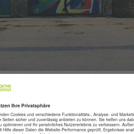
der Wolga entlang entdeckte ich dieses kunterbunte Tor. Was sich hinter der dicke
nnt.
|
© Мarie Robinski
Auch hätte ich früher nie gedacht, dass
buntbestickte Gardine so ins Auge fall
es versüßte mir sehr den Tag, als ich hi