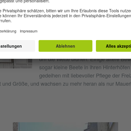
einem der tausend gleich aussehenden
Fensterchen der Plattenbauten, der Ch
eine so liebevolle Dekoration entdeckte
Farbe – das ist etwas, was den Straßen
fehlt. Im Sommer ist das Problem nicht
allgegenwärtig, da in fast jedem Hinter
um die Wette blühen. Einige ältere Be
sogar kleine Beete in ihren Hinterhöfen
© Мarie Robinski
gedeihen mit liebevoller Pflege der Frei
Art und Größe, und wachsen zu mehr heran als nur Maue