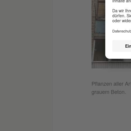
Pflanzen aller 
grauem Beton.