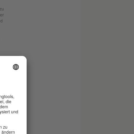
zu
er
nd
s
ass
e
.
n.