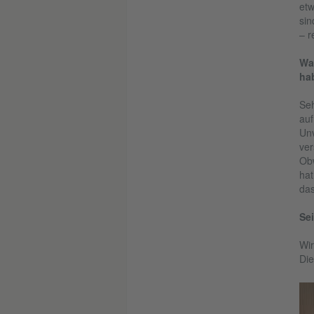
etw
sin
– r
Wa
ha
Seh
auf
Unv
ver
Obw
hat
das
Sei
Wir
Die