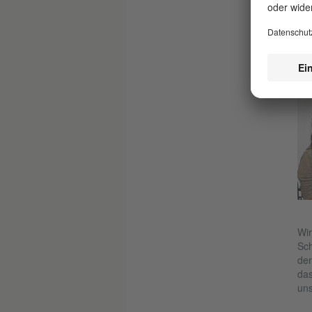
Mar
jed
Wir
Sch
der
das
uns