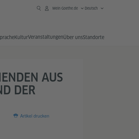
Mein Goethe.de
Deutsch
Veranstaltungen
prache
Kultur
Über uns
Standorte
MENDEN AUS
ND DER
Artikel drucken