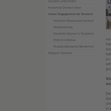
Deutsch unterrichten
Kostenlos Deutsch üben
Unser Engagement für Deutsch
Virtuelles Ressourcenzentrum
Studienbrücke
Deutsche Spuren in Russland
vor
PASCH-Initiative
hab
Russlanddeutsche Minderheit
aus
Magazin Sprache
hab
zu 
seh
gro
Wi
wei
Die
des
Umw
In 