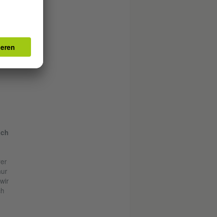
uch
er
nur
wir
ch