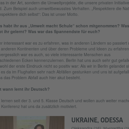
as in der Art, sondern die Umweltprojekte, die unsere privaten Initiativ
d. Zum Beispiel auch umweltbewusstes Verhalten. „Respektiere die Nat
espektiere dich selbst“: Das ist unser Motto.
s habt ihr aus „Umwelt macht Schule“ schon mitgenommen? Wa
bt ihr gelernt? Was war das Spannendste für euch?
r interessant war es zu erfahren, was in anderen Ländern so passiert
 anderen Kontinenten und über deren Probleme und Ideen zu erfahren
ergesslich war es auch, so viele interessante Menschen aus
schiedenen Ecken kennenzulernen. Berlin hat uns auch sehr gut gefall
ohl der erste Eindruck nicht so positiv war: Als wir in Berlin gelandet s
 es da im Flughafen sehr nach Abfällen gestunken und uns ist aufgefal
s das Problem Abfall auch hier akut besteht.
t wann lernt ihr Deutsch?
 lernen seit der 3. und 5. Klasse Deutsch und wollen auch weiter mach
 Konferenz hat uns da zusätzlich motiviert.
UKRAINE, ODESSA
Оleksandra (16), Маrgaritha (1