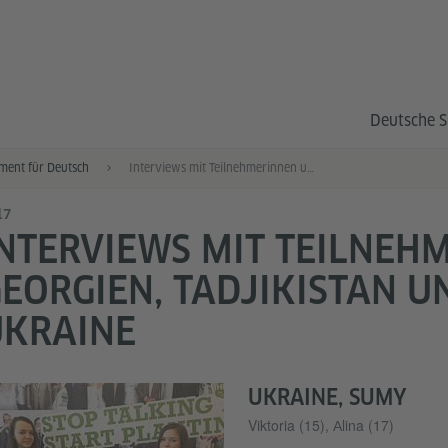
Deutsche S
ment für Deutsch
Interviews mit Teilnehmerinnen und Teilnehmern aus Georgien, Tadjikistan und der Ukraine
17
NTERVIEWS MIT TEILNEH
EORGIEN, TADJIKISTAN U
UKRAINE
UKRAINE, SUMY
Viktoria (15), Аlina (17)