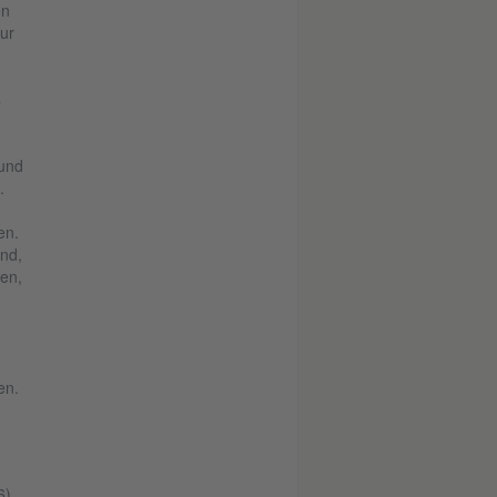
en
ur
s
 und
.
en.
ind,
len,
en.
6)