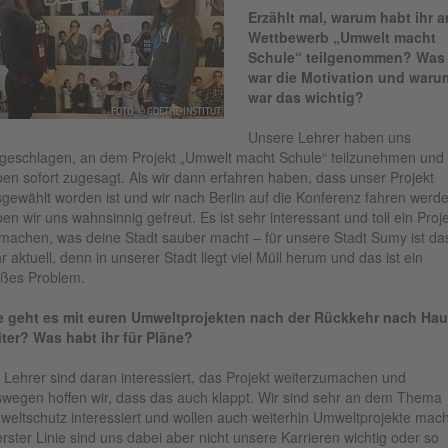
Erzählt mal, warum habt ihr 
Wettbewerb „Umwelt macht
Schule“ teilgenommen? Was
war die Motivation und waru
war das wichtig?
FOTO: © GOETHE-INSTITUT
Unsere Lehrer haben uns
geschlagen, an dem Projekt „Umwelt macht Schule“ teilzunehmen und 
en sofort zugesagt. Als wir dann erfahren haben, dass unser Projekt
gewählt worden ist und wir nach Berlin auf die Konferenz fahren werde
en wir uns wahnsinnig gefreut. Es ist sehr interessant und toll ein Proj
machen, was deine Stadt sauber macht – für unsere Stadt Sumy ist da
r aktuell, denn in unserer Stadt liegt viel Müll herum und das ist ein
ßes Problem.
e geht es mit euren Umweltprojekten nach der Rückkehr nach Ha
ter? Was habt ihr für Pläne?
 Lehrer sind daran interessiert, das Projekt weiterzumachen und
wegen hoffen wir, dass das auch klappt. Wir sind sehr an dem Thema
eltschutz interessiert und wollen auch weiterhin Umweltprojekte mac
erster Linie sind uns dabei aber nicht unsere Karrieren wichtig oder so