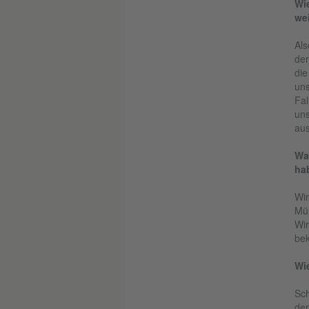
Wi
wei
Als
der
die
uns
Fal
uns
aus
Wa
ha
Wir
Mül
Wir
bek
Wie
Sch
der