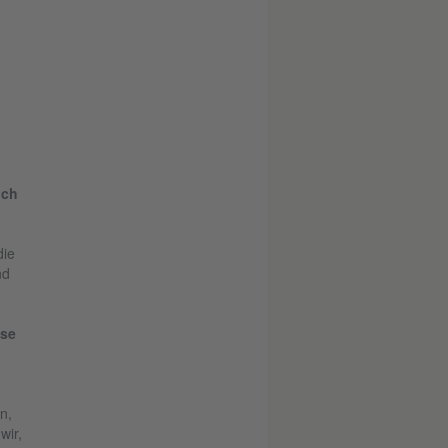
uch
die
nd
use
n,
wir,