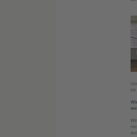
Umw
ich
Wi
wei
Wir
rec
auc