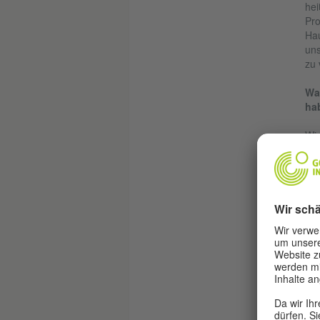
hei
Pro
Hau
uns
zu 
Wa
ha
Wir
ken
der
uns
Das
Wor
Es 
CO2
Sei
Fün
ler