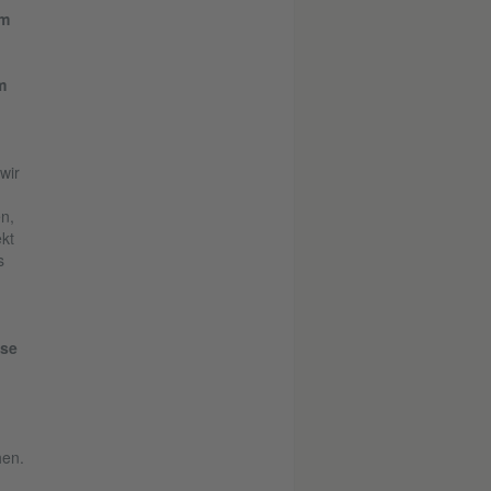
am
m
wir
n,
ekt
s
use
hen.