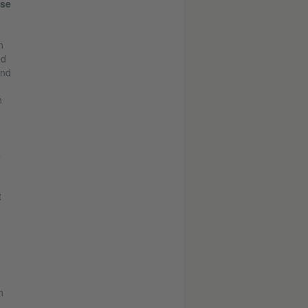
use
n
nd
and
n
s
t
h