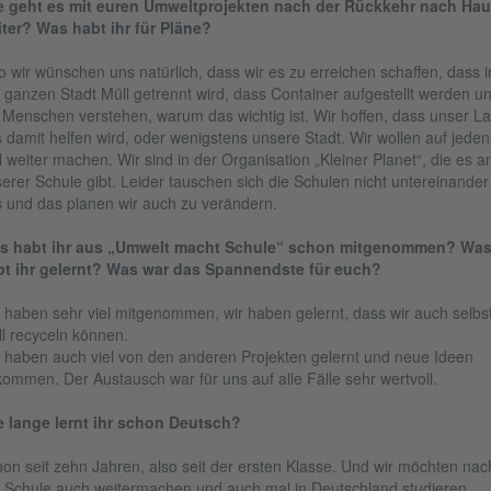
e geht es mit euren Umweltprojekten nach der Rückkehr nach Ha
ter? Was habt ihr für Pläne?
o wir wünschen uns natürlich, dass wir es zu erreichen schaffen, dass i
 ganzen Stadt Müll getrennt wird, dass Container aufgestellt werden u
 Menschen verstehen, warum das wichtig ist. Wir hoffen, dass unser L
 damit helfen wird, oder wenigstens unsere Stadt. Wir wollen auf jeden
l weiter machen. Wir sind in der Organisation „Kleiner Planet“, die es a
erer Schule gibt. Leider tauschen sich die Schulen nicht untereinander
 und das planen wir auch zu verändern.
s habt ihr aus „Umwelt macht Schule“ schon mitgenommen? Wa
bt ihr gelernt? Was war das Spannendste für euch?
 haben sehr viel mitgenommen, wir haben gelernt, dass wir auch selbs
l recyceln können.
 haben auch viel von den anderen Projekten gelernt und neue Ideen
ommen. Der Austausch war für uns auf alle Fälle sehr wertvoll.
 lange lernt ihr schon Deutsch?
on seit zehn Jahren, also seit der ersten Klasse. Und wir möchten nac
 Schule auch weitermachen und auch mal in Deutschland studieren.