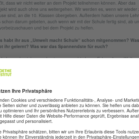
ßt, dass wir nicht weiter an dem Projekt teilnehmen können. Aber das
jekt wird auch ohne uns weitergehen. Wir werden es, wenn wir wieder 
se sind, an die 10. Klassen übergeben. Außerdem haben unsere Lehr
 schon darum gebeten, auch wenn wir mit der Schule fertig sind, ab u
vorbeizuschauen und bei dem Projekt zu helfen.
s habt ihr aus „Umwelt macht Schule“ schon mitgenommen? Wa
bt ihr gelernt? Was war das Spannendste für euch?
 haben sehr viele neue Leute aus verschiedenen Ecken dieser Welt
nengelernt, das war toll und sehr interessant. Auch die Präsentationen
 anderen Teilnehmer waren sehr interessant. Wir haben das Gefühl, d
 alle ein Problem vereint, obwohl wir in verschiedenen Ländern leben.
 Problem der Umweltverschmutzung ist ein gemeinsames Problem. Di
kshops fanden wir auch sehr interessant, vor allem mit den Weltkarten
war sehr wichtig zu erfahren, wo wie viele Menschen leben und wieviel
 von welchen Ländern produziert wird.
t wann lernt ihr Deutsch?
f und sieben Jahre. Wir planen auf jeden Fall auch weiter Deutsch zu
nen und vielleicht auch in der Uni später etwas mit Deutsch zu studiere