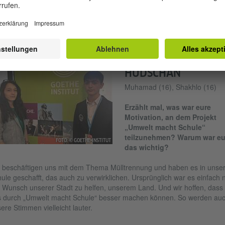
garitha ist schon an der Uni für Grafikdesign genommen worden, lernt
och weiterhin Deutsch.
TADSCHIKISTAN,
HUDSCHAN
Muhamad (16), Shakhlo (16)
Erzählt mal, was war eure
Motivation, an dem Projekt
„Umwelt macht Schule“
teilzunehmen? Warum war e
FOTO: © GOETHE-INSTITUT
das wichtig?
 beschäftigen uns mit dem Thema Mülltrennung und haben es in unser
ule geschafft, das auch zu verwirklichen. Ursprünglich war es einfach 
 Wunsch unserer Stadt zu helfen, unserem Land. Und wir hoffen, dass 
 durch „Umwelt macht Schule“ besser machen können. So werden au
ere Stimmen vielleicht lauter.