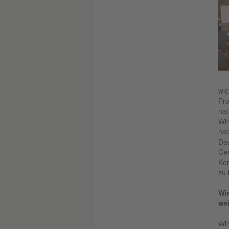
wie
Pro
nat
Wir
hab
Das
Ges
Kon
zu 
Wi
wei
Wir