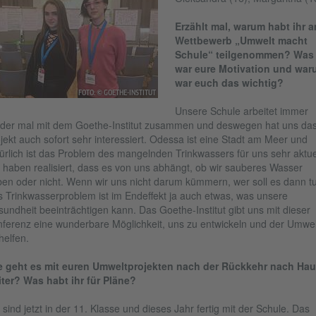
Erzählt mal, warum habt ihr 
Wettbewerb „Umwelt macht
Schule“ teilgenommen? Was
war eure Motivation und war
war euch das wichtig?
FOTO: © GOETHE-INSTITUT
Unsere Schule arbeitet immer
der mal mit dem Goethe-Institut zusammen und deswegen hat uns da
jekt auch sofort sehr interessiert. Odessa ist eine Stadt am Meer und
ürlich ist das Problem des mangelnden Trinkwassers für uns sehr aktuel
 haben realisiert, dass es von uns abhängt, ob wir sauberes Wasser
en oder nicht. Wenn wir uns nicht darum kümmern, wer soll es dann t
 Trinkwasserproblem ist im Endeffekt ja auch etwas, was unsere
undheit beeinträchtigen kann. Das Goethe-Institut gibt uns mit dieser
ferenz eine wunderbare Möglichkeit, uns zu entwickeln und der Umwel
helfen.
e geht es mit euren Umweltprojekten nach der Rückkehr nach Ha
ter? Was habt ihr für Pläne?
 sind jetzt in der 11. Klasse und dieses Jahr fertig mit der Schule. Das