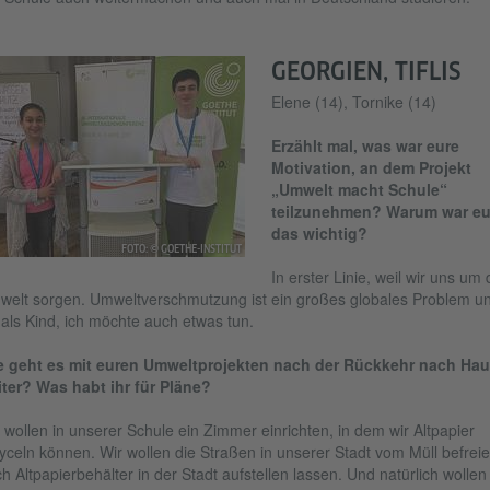
GEORGIEN, TIFLIS
Elene (14), Tornike (14)
Erzählt mal, was war eure
Motivation, an dem Projekt
„Umwelt macht Schule“
teilzunehmen? Warum war e
das wichtig?
FOTO: © GOETHE-INSTITUT
In erster Linie, weil wir uns um 
elt sorgen. Umweltverschmutzung ist ein großes globales Problem u
 als Kind, ich möchte auch etwas tun.
e geht es mit euren Umweltprojekten nach der Rückkehr nach Ha
ter? Was habt ihr für Pläne?
 wollen in unserer Schule ein Zimmer einrichten, in dem wir Altpapier
yceln können. Wir wollen die Straßen in unserer Stadt vom Müll befreie
h Altpapierbehälter in der Stadt aufstellen lassen. Und natürlich wollen 