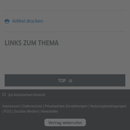
Artikel drucken
LINKS ZUM THEMA
TOP
Zur klassischen Ansicht
Impressum
|
Datenschutz
|
Privatsphäre-Einstellungen
|
Nutzungsbedingungen
|
RSS
|
Soziale Medien
|
Newsletter
Vertrag widerrufen