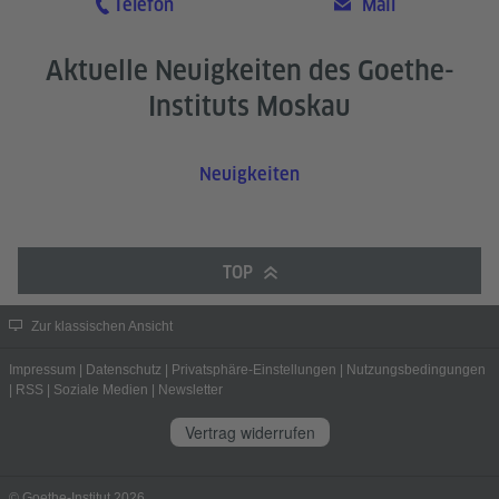
Telefon
Mail
Aktuelle Neuigkeiten des Goethe-
Instituts Moskau
Neuigkeiten
TOP
Zur klassischen Ansicht
Impressum
|
Datenschutz
|
Privatsphäre-Einstellungen
|
Nutzungsbedingungen
|
RSS
|
Soziale Medien
|
Newsletter
Vertrag widerrufen
© Goethe-Institut 2026