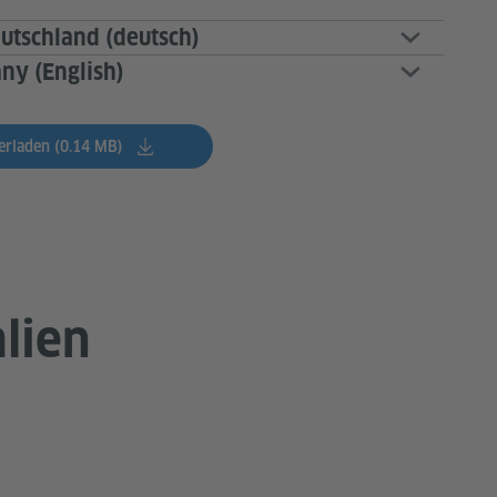
eutschland (deutsch)
ny (English)
erladen (0.14 MB)
lien