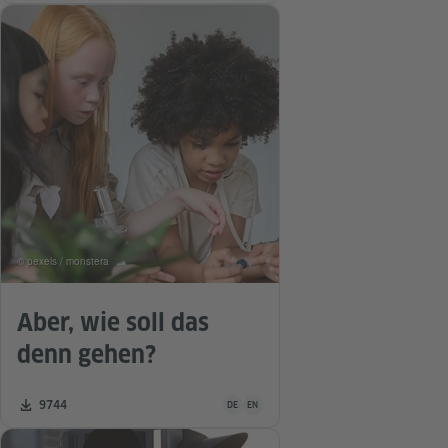
© pexels / monstera
Aber, wie soll das
denn gehen?
Unterrichtsmaterial ist in folgenden Sprac
Zahl der Downloads:
9744
DE
EN