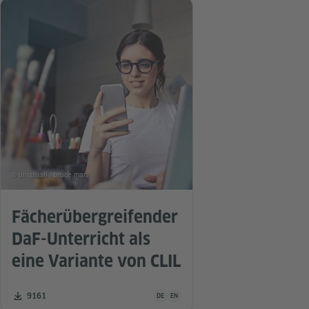
© unsplash / bruce mars
Fächerübergreifender
DaF-Unterricht als
eine Variante von CLIL
Unterrichtsmaterial ist in folgenden Sprac
Zahl der Downloads:
9161
DE
EN