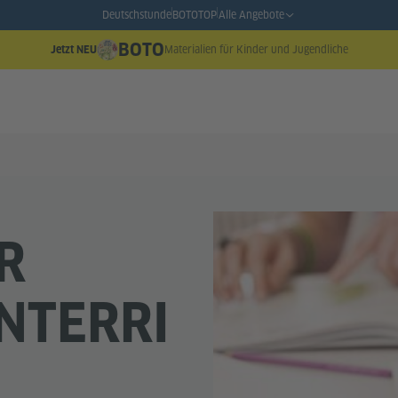
Deutschstunde
BOTO
TOP
Alle Angebote
BOTO
Materialien für Kinder und Jugendliche
Jetzt NEU
R
NTERRI