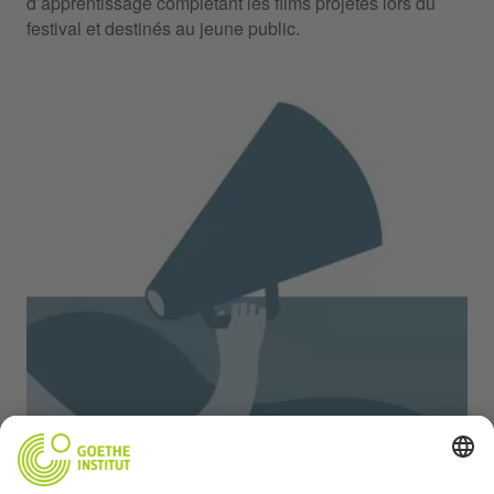
d’apprentissage complétant les films projetés lors du
festival et destinés au jeune public.