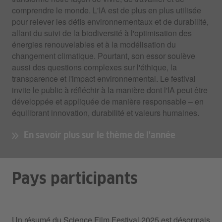
comprendre le monde. L'IA est de plus en plus utilisée
pour relever les défis environnementaux et de durabilité,
allant du suivi de la biodiversité à l'optimisation des
énergies renouvelables et à la modélisation du
changement climatique. Pourtant, son essor soulève
aussi des questions complexes sur l'éthique, la
transparence et l'impact environnemental. Le festival
invite le public à réfléchir à la manière dont l'IA peut être
développée et appliquée de manière responsable – en
équilibrant innovation, durabilité et valeurs humaines.
En savoir plus sur le thème de l'année
Pays participants
Un résumé du Science Film Festival 2025 est désormais