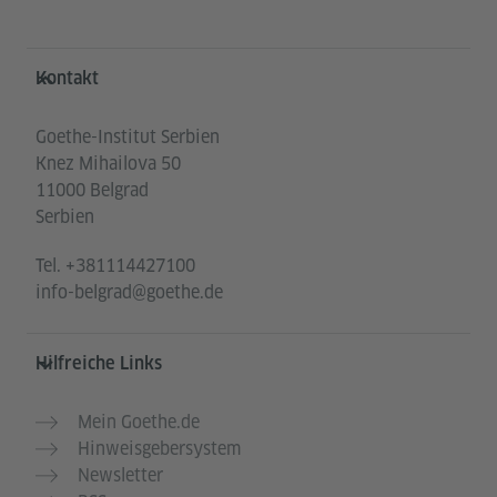
Service- und Informationsbereich
Kontakt
Goethe-Institut Serbien
Knez Mihailova 50
11000 Belgrad
Serbien
Tel.
+381114427100
info-belgrad@goethe.de
Hilfreiche Links
Mein Goethe.de
Hinweisgebersystem
Newsletter