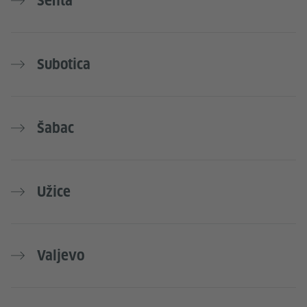
Senta
Subotica
Šabac
Užice
Valjevo