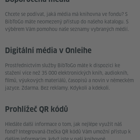
Chcete se podívat, jaká média má knihovna ve fondu? S
BibToGo máte neomezený přístup do našeho katalogu. S
výběrem Vám pomohou naše seznamy vybraných médií.
Digitální média v Onleihe
Prostřednictvím služby BibToGo máte k dispozici ke
stažení více než 35 000 elektronických knih, audioknih,
filmů, výukových materiálů, časopisů a novin v německém
jazyce. Zdarma. Bez reklamy. Kdykoli a kdekoli.
Prohlížeč QR kódů
Hledáte další informace o tom, jak nejlépe využít náš
fond? Integrovaná čtečka QR kódů Vám umožní přístup k
dalším informacím, když jste v naší knihovně.