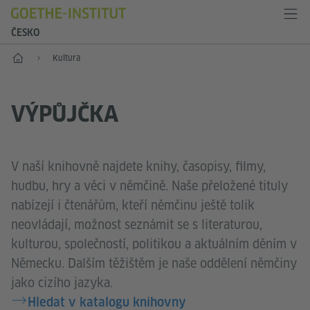
ČESKO
Hlavní stránka
Kultura
VÝPŮJČKA
V naší knihovně najdete knihy, časopisy, filmy,
hudbu, hry a věci v němčině. Naše přeložené tituly
nabízejí i čtenářům, kteří němčinu ještě tolik
neovládají, možnost seznámit se s literaturou,
kulturou, společností, politikou a aktuálním děním v
Německu. Dalším těžištěm je naše oddělení němčiny
jako cizího jazyka.
Hledat v katalogu knihovny