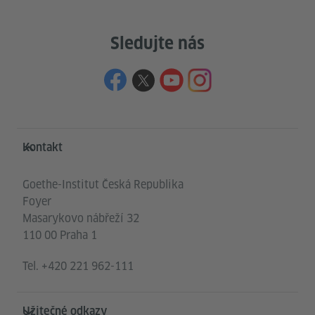
Sledujte nás
Service- und Informationsbereich
Kontakt
Goethe-Institut Česká Republika
Foyer
Masarykovo nábřeží 32
110 00 Praha 1
Tel.
+420 221 962-111
Užitečné odkazy