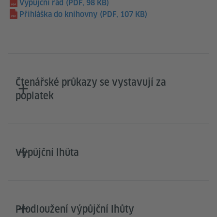
Výpůjční řád
(PDF, 98 KB)
Přihláška do knihovny
(PDF, 107 KB)
Čtenářské průkazy se vystavují za
poplatek
Výpůjční lhůta
Prodloužení výpůjční lhůty