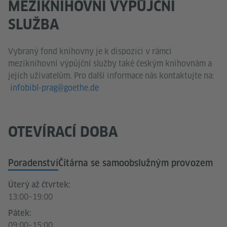
MEZIKNIHOVNÍ VÝPŮJČNÍ
SLUŽBA
Vybraný fond knihovny je k dispozici v rámci
meziknihovní výpůjční služby také českým knihovnám a
jejich uživatelům. Pro další informace nás kontaktujte na:
infobibl-prag@goethe.de
OTEVÍRACÍ DOBA
Poradenství
Čítárna se samoobslužným provozem
Úterý až čtvrtek:
13:00–19:00
Pátek:
09:00–15:00