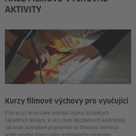
AKTIVITY
@ Goethe-Institut Tschechien / Markéta Černá
Kurzy filmové výchovy pro vyučující
Film se již brzy stane součástí výuky na českých
základních školách: V sérii osmi bezplatných workshopů
vás krok za krokem připravíme na filmovou výchovu
podle nového Rámcového vzdělávacího programu