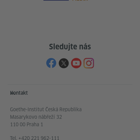
Sledujte nás
Service- und Informationsbereich
Kontakt
Goethe-Institut Česká Republika
Masarykovo nábřeží 32
110 00 Praha 1
Tel.
+420 221 962-111