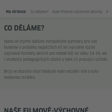
Na stránce:
Co děláme?
Naše filmově-výchovné aktivity
Kon
CO DĚLÁME?
Spolu se čtyřmi dalšími evropskými partnery pro vás
budeme v průběhu nejbližších tří let vytvářet různé
zajímavé formáty aktivit pro mladé lidi ve věku 14-18, ale
i studenty pedagogických oborů a také již pracující učitele.
Brzy se dozvíte více! Sledujte naše sociální sítě a tuto
webovou stránku.
NAŠE FILMOVĚ-VÝCHOVNÉ