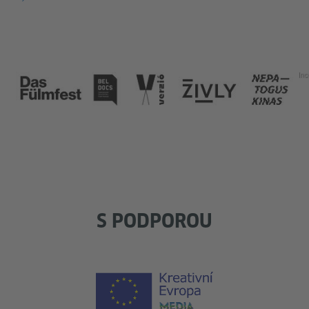
Inc
S PODPOROU