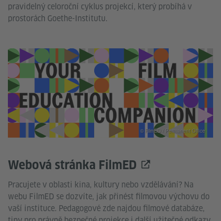
pravidelný celoroční cyklus projekcí, který probíhá v
prostorách Goethe-Institutu.
© FilmED / Permanent Office
Webová stránka FilmED
Pracujete v oblasti kina, kultury nebo vzdělávání? Na
webu FilmED se dozvíte, jak přinést filmovou výchovu do
vaší instituce. Pedagogové zde najdou filmové databáze,
tipy pro právně bezpečné projekce i další užitečné odkazy.