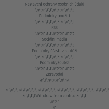
Nastavení ochrany osobních údajů
\n\t\n\t\t\n\t\t\n\n\t\t
Podmínky použití
\n\t\n\t\t\n\t\t\n\n\t\t
RSS
\n\t\n\t\t\n\t\t\n\n\t\t
Sociální média
\n\t\n\t\t\n\t\t\n\n\t\t
Podmínky účasti v soutěži
\n\t\n\t\t\n\t\t\n\n\t\t
PodminkySoutez
\n\t\n\t\t\n\t\t\n\n\t\t
Zpravodaj
\n\t\n\t\t\n\n\n\t
\n\n\t\n\t\t\n\t\t\n\t\t\n\t\t\n\t\t\n\t\t\n\t\t\n\t\t\n\t\t\n\t
\n\t\t\t
Withdraw from contract
\n\t\t
\n\t\n
\n