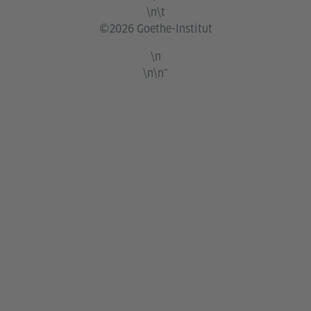
\n\t
©2026 Goethe-Institut
\n
\n\n"