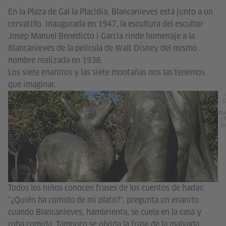
En la Plaza de Gal·la Placídia, Blancanieves está junto a un
cervatillo. Inaugurada en 1947, la escultura del escultor
Josep Manuel Benedicto i García rinde homenaje a la
Blancanieves de la película de Walt Disney del mismo
nombre realizada en 1938.
Los siete enanitos y las siete montañas nos las tenemos
que imaginar.
G
Bar
| 
G
Todos los niños conocen frases de los cuentos de hadas:
"¿Quién ha comido de mi plato?", pregunta un enanito
cuando Blancanieves, hambrienta, se cuela en la casa y
roba comida. Tampoco se olvida la frase de la malvada