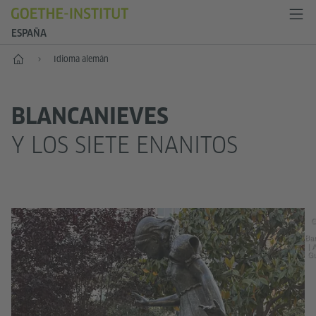
ESPAÑA
Inicio
Idioma alemán
BLANCANIEVES
Y LOS SIETE ENANITOS
G
Bar
| 
G