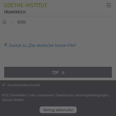
FRANKREICH
Start
Kultur
Zurück zu „Der deutsche Genre-Film“
TOP
Zur klassischen Ansicht
RSS
|
Newsletter
|
Links
|
Impressum
|
Datenschutz
|
Nutzungsbedingungen
|
Soziale Medien
Vertrag widerrufen