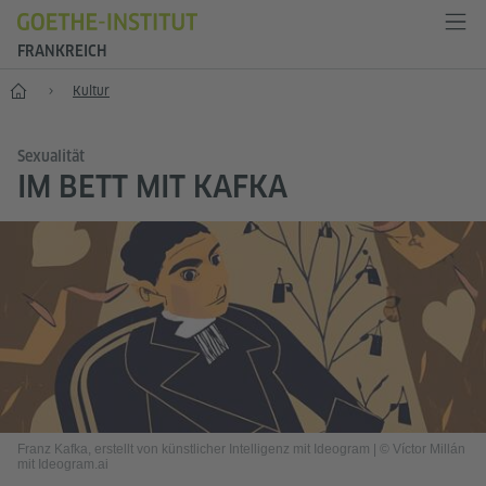
FRANKREICH
Start
Kultur
Sexualität
IM BETT MIT KAFKA
Franz Kafka, erstellt von künstlicher Intelligenz mit Ideogram
|
© Víctor Millán
mit Ideogram.ai