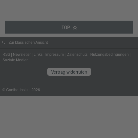
TOP
Zur klassischen Ansicht
RSS
|
Newsletter
|
Links
|
Impressum
|
Datenschutz
|
Nutzungsbedingungen
|
Soziale Medien
Vertrag widerrufen
© Goethe-Institut 2026