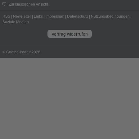
Zur klassischen Ansicht
RSS
|
Newsletter
|
Links
|
Impressum
|
Datenschutz
|
Nutzungsbedingungen
|
Soziale Medien
Vertrag widerrufen
© Goethe-Institut 2026