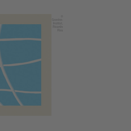
©
Goethe-
Institut,
Ricardo
Roa