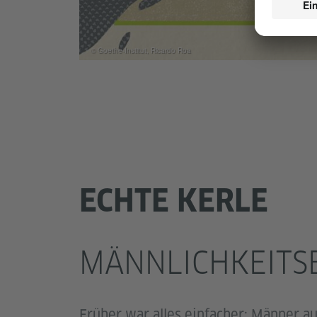
© Goethe-Institut, Ricardo Roa
ECHTE KERLE
MÄNNLICHKEITS
Früher war alles einfacher: Männer a