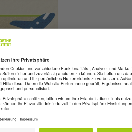
GREEN G
NACHHALT
Die FIFA verspricht 
wird das Turnier größe
Hitze und soziale Fra
im globalen Fußball u