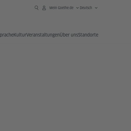
Mein Goethe.de
Deutsch
prache
Kultur
Veranstaltungen
Über uns
Standorte