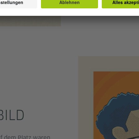
BILD
uf dem Platz waren