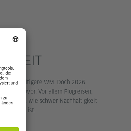
OALS
IGKEIT
eine nachhaltigere WM. Doch 2026
r als je zuvor. Vor allem Flugreisen,
gen zeigen, wie schwer Nachhaltigkeit
mzusetzen ist.