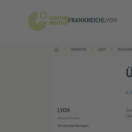
FRANKREICH
LYON
Start
Standorte
Lyon
Deutschp
Z
Zur
LYON
Übu
Deutschkurse
Deutschprüfungen