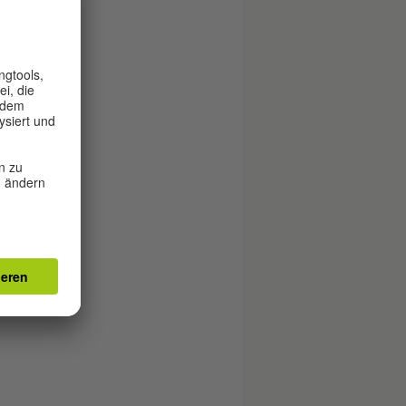
n)
titut