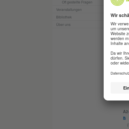
Oft gestellte Fragen
A2-
Veranstaltungen
Bibliothek
Über uns
A2
(