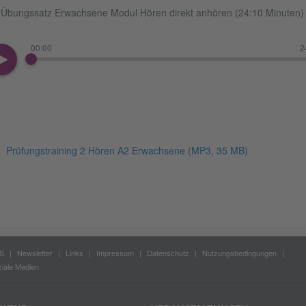
Übungssatz Erwachsene Modul Hören direkt anhören (24:10 Minuten)
00:00
2
Prüfungstraining 2 Hören A2 Erwachsene
(MP3, 35 MB)
S
Newsletter
Links
Impressum
Datenschutz
Nutzungsbedingungen
iale Medien