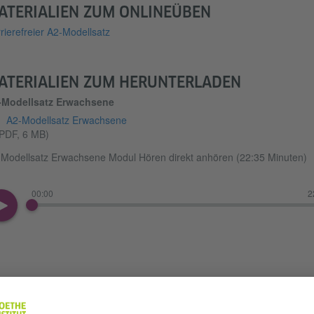
ATERIALIEN ZUM ONLINEÜBEN
rierefreier A2-Modellsatz
ATERIALIEN ZUM HERUNTERLADEN
-Modellsatz Erwachsene
A2-Modellsatz Erwachsene
PDF, 6 MB)
Modellsatz Erwachsene Modul Hören direkt anhören (22:35 Minuten)
00:00
2
Prüfungstraining 1 Hören A2 Erwachsene
(MP4, 14 MB)