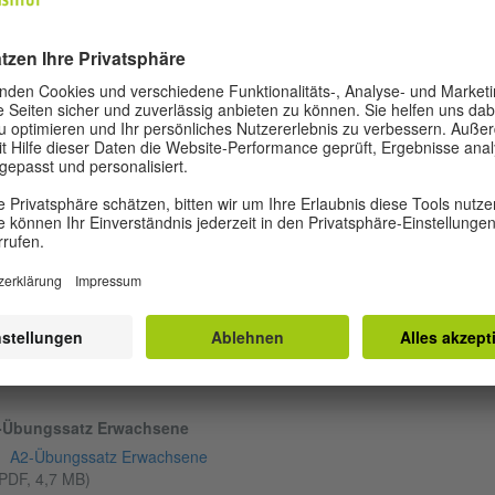
Modellsatz Erwachsene Modul Sprechen direkt ansehen (11:19 Minute
00:01
00:00
© Goethe-Ins
-Übungssatz Erwachsene
A2-Übungssatz Erwachsene
PDF, 4,7 MB)