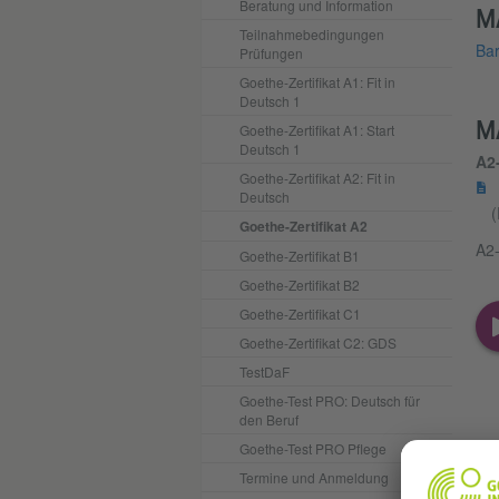
Beratung und Information
M
Teilnahmebedingungen
Bar
Prüfungen
Goethe-Zertifikat A1: Fit in
Deutsch 1
M
Goethe-Zertifikat A1: Start
Deutsch 1
A2
Goethe-Zertifikat A2: Fit in
Deutsch
(
Goethe-Zertifikat A2
A2-
Goethe-Zertifikat B1
Goethe-Zertifikat B2
Goethe-Zertifikat C1
Goethe-Zertifikat C2: GDS
TestDaF
Goethe-Test PRO: Deutsch für
den Beruf
Goethe-Test PRO Pflege
Termine und Anmeldung