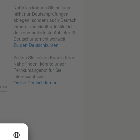
Natürlich können Sie bei uns
nicht nur Deutschprüfungen
ablegen, sondern auch Deutsch
lernen. Das Goethe-Institut ist
der renommierteste Anbieter für
Deutschunterricht weltweit.
Zu den Deutschkursen
Sollten Sie keinen Kurs in Ihrer
Nähe finden, könnte unser
Fernkursangebot für Sie
interessant sein.
Online Deutsch lernen
2:35