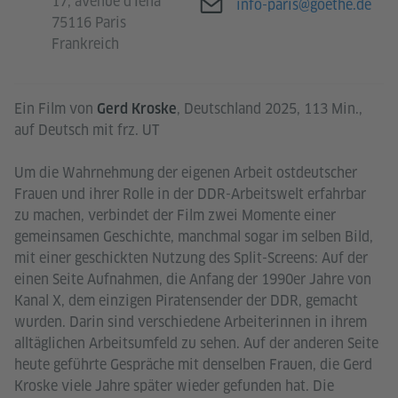
17, avenue d'Iéna
E-Mail
info-paris@goethe.de
75116 Paris
Frankreich
Ein Film von
, Deutschland 2025, 113 Min.,
Gerd Kroske
auf Deutsch mit frz. UT
Um die Wahrnehmung der eigenen Arbeit ostdeutscher
Frauen und ihrer Rolle in der DDR-Arbeitswelt erfahrbar
zu machen, verbindet der Film zwei Momente einer
gemeinsamen Geschichte, manchmal sogar im selben Bild,
mit einer geschickten Nutzung des Split-Screens: Auf der
einen Seite Aufnahmen, die Anfang der 1990er Jahre von
Kanal X, dem einzigen Piratensender der DDR, gemacht
wurden. Darin sind verschiedene Arbeiterinnen in ihrem
alltäglichen Arbeitsumfeld zu sehen. Auf der anderen Seite
heute geführte Gespräche mit denselben Frauen, die Gerd
Kroske viele Jahre später wieder gefunden hat. Die