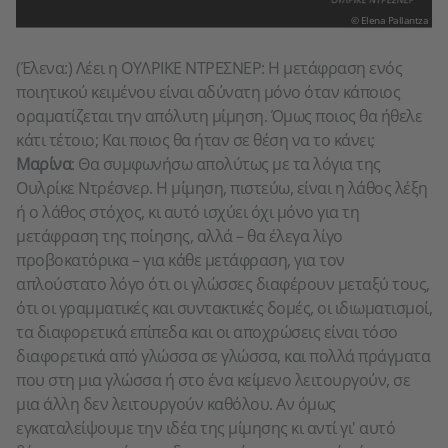
© Elena Pallantza
(Έλενα:) Λέει η ΟΥΛΡΙΚΕ ΝΤΡΕΣΝΕΡ: H μετάφραση ενός
ποιητικού κειμένου είναι αδύνατη μόνο όταν κάποιος
οραματίζεται την απόλυτη μίμηση. Όμως ποιος θα ήθελε
κάτι τέτοιο; Και ποιος θα ήταν σε θέση να το κάνει;
Μαρίνα
: Θα συμφωνήσω απολύτως με τα λόγια της
Ουλρίκε Ντρέσνερ. Η μίμηση, πιστεύω, είναι η λάθος λέξη
ή ο λάθος στόχος, κι αυτό ισχύει όχι μόνο για τη
μετάφραση της ποίησης, αλλά – θα έλεγα λίγο
προβοκατόρικα – για κάθε μετάφραση, για τον
απλούστατο λόγο ότι οι γλώσσες διαφέρουν μεταξύ τους,
ότι οι γραμματικές και συντακτικές δομές, οι ιδιωματισμοί,
τα διαφορετικά επίπεδα και οι αποχρώσεις είναι τόσο
διαφορετικά από γλώσσα σε γλώσσα, και πολλά πράγματα
που στη μια γλώσσα ή στο ένα κείμενο λειτουργούν, σε
μια άλλη δεν λειτουργούν καθόλου. Αν όμως
εγκαταλείψουμε την ιδέα της μίμησης κι αντί γι' αυτό