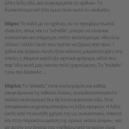
άλλη λέξη εδώ, και συγκεκριμένα το «χάλια». Το
δυσκολότερο απ’ όλα όμως ήταν αυτό το «eiskaltz».
Μάρεν
: Το καλό με το «χάλια», αν το προφέρω σωστά,
είναι ότι, όπως και το "scheiße", μπορεί να είναι και
ουσιαστικό και επίρρημα, οπότε καταλήγουμε: «θα είναι
τέλεια. / αλλά / αυτό που πρέπει να ξέρεις από πριν: 1
χάλια και ψόφος» Αυτές ήταν κάποιες μικροεπιτυχίες στις
οποίες η Μαρίνα κατέληξε σχετικά γρήγορα, αλλά που
παρ’ όλα αυτά μας έκαναν πολύ χαρούμενες. Το "eiskaltz"
ήταν πιο δύσκολο ...
Μαρίνα
: Το "eiskaltz" είναι νεολογισμός και καθώς
σκεφτόμουνα τις πιθανές λύσεις, συνειδητοποίησα ότι
πολλοί νεολογισμοί δεν θα λειτουργούσαν εδώ. Έτσι
αποφάσισα να χρησιμοποιήσω τη λέξη «ψόφος». Η λέξη,
εκτός από τη συνήθη χρήση της ως ουσιαστικού, απαντά
και στην παρακάτω φράση της αργκώ: «κάνει ψόφο». - και
με αυτήν την έννοια του «πεθαίνω από το κρύο» είναι