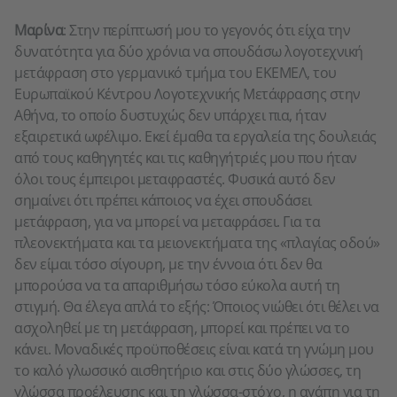
Μαρίνα
: Στην περίπτωσή μου το γεγονός ότι είχα την
δυνατότητα για δύο χρόνια να σπουδάσω λογοτεχνική
μετάφραση στο γερμανικό τμήμα του ΕΚΕΜΕΛ, του
Ευρωπαϊκού Κέντρου Λογοτεχνικής Μετάφρασης στην
Αθήνα, το οποίο δυστυχώς δεν υπάρχει πια, ήταν
εξαιρετικά ωφέλιμο. Εκεί έμαθα τα εργαλεία της δουλειάς
από τους καθηγητές και τις καθηγήτριές μου που ήταν
όλοι τους έμπειροι μεταφραστές. Φυσικά αυτό δεν
σημαίνει ότι πρέπει κάποιος να έχει σπουδάσει
μετάφραση, για να μπορεί να μεταφράσει. Για τα
πλεονεκτήματα και τα μειονεκτήματα της «πλαγίας οδού»
δεν είμαι τόσο σίγουρη, με την έννοια ότι δεν θα
μπορούσα να τα απαριθμήσω τόσο εύκολα αυτή τη
στιγμή. Θα έλεγα απλά το εξής: Όποιος νιώθει ότι θέλει να
ασχοληθεί με τη μετάφραση, μπορεί και πρέπει να το
κάνει. Μοναδικές προϋποθέσεις είναι κατά τη γνώμη μου
το καλό γλωσσικό αισθητήριο και στις δύο γλώσσες, τη
γλώσσα προέλευσης και τη γλώσσα-στόχο, η αγάπη για τη