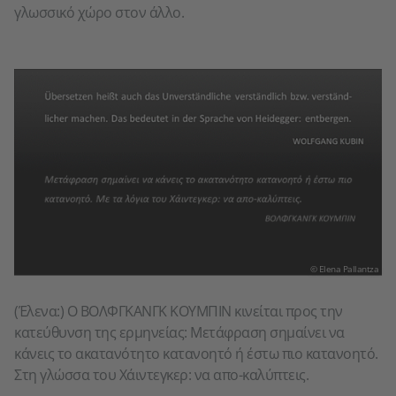
γλωσσικό χώρο στον άλλο.
© Elena Pallantza
(Έλενα:) Ο ΒΟΛΦΓΚΑΝΓΚ ΚΟΥΜΠΙΝ κινείται προς την
κατεύθυνση της ερμηνείας: Mετάφραση σημαίνει να
κάνεις το ακατανότητο κατανοητό ή έστω πιο κατανοητό.
Στη γλώσσα του Χάιντεγκερ: να απο-καλύπτεις.