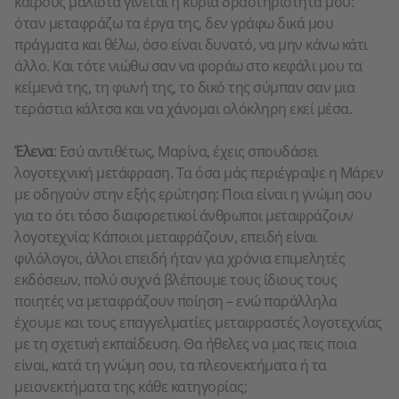
καιρούς μάλιστα γίνεται η κύρια δραστηριότητά μου:
όταν μεταφράζω τα έργα της, δεν γράφω δικά μου
πράγματα και θέλω, όσο είναι δυνατό, να μην κάνω κάτι
άλλο. Και τότε νιώθω σαν να φοράω στο κεφάλι μου τα
κείμενά της, τη φωνή της, το δικό της σύμπαν σαν μια
τεράστια κάλτσα και να χάνομαι ολόκληρη εκεί μέσα.
Έλενα
: Εσύ αντιθέτως, Μαρίνα, έχεις σπουδάσει
λογοτεχνική μετάφραση. Τα όσα μάς περιέγραψε η Μάρεν
με οδηγούν στην εξής ερώτηση: Ποια είναι η γνώμη σου
για το ότι τόσο διαφορετικοί άνθρωποι μεταφράζουν
λογοτεχνία; Κάποιοι μεταφράζουν, επειδή είναι
φιλόλογοι, άλλοι επειδή ήταν για χρόνια επιμελητές
εκδόσεων, πολύ συχνά βλέπουμε τους ίδιους τους
ποιητές να μεταφράζουν ποίηση – ενώ παράλληλα
έχουμε και τους επαγγελματίες μεταφραστές λογοτεχνίας
με τη σχετική εκπαίδευση. Θα ήθελες να μας πεις ποια
είναι, κατά τη γνώμη σου, τα πλεονεκτήματα ή τα
μειονεκτήματα της κάθε κατηγορίας;