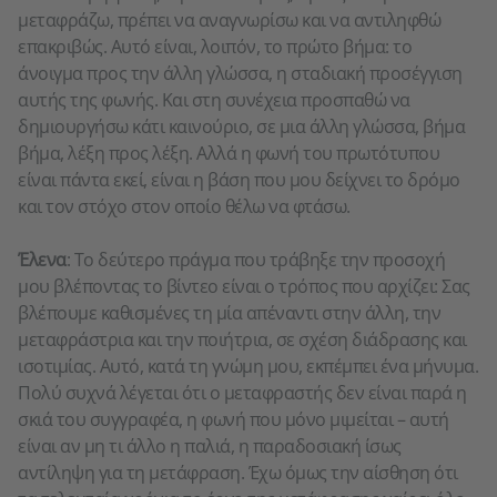
μεταφράζω, πρέπει να αναγνωρίσω και να αντιληφθώ
επακριβώς. Αυτό είναι, λοιπόν, το πρώτο βήμα: το
άνοιγμα προς την άλλη γλώσσα, η σταδιακή προσέγγιση
αυτής της φωνής. Και στη συνέχεια προσπαθώ να
δημιουργήσω κάτι καινούριο, σε μια άλλη γλώσσα, βήμα
βήμα, λέξη προς λέξη. Αλλά η φωνή του πρωτότυπου
είναι πάντα εκεί, είναι η βάση που μου δείχνει το δρόμο
και τον στόχο στον οποίο θέλω να φτάσω.
Έλενα
: Το δεύτερο πράγμα που τράβηξε την προσοχή
μου βλέποντας το βίντεο είναι ο τρόπος που αρχίζει: Σας
βλέπουμε καθισμένες τη μία απέναντι στην άλλη, την
μεταφράστρια και την ποιήτρια, σε σχέση διάδρασης και
ισοτιμίας. Αυτό, κατά τη γνώμη μου, εκπέμπει ένα μήνυμα.
Πολύ συχνά λέγεται ότι ο μεταφραστής δεν είναι παρά η
σκιά του συγγραφέα, η φωνή που μόνο μιμείται – αυτή
είναι αν μη τι άλλο η παλιά, η παραδοσιακή ίσως
αντίληψη για τη μετάφραση. Έχω όμως την αίσθηση ότι