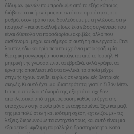
δίδυμων φωνών που προέκυψε από το εξής: κάποιος
διάβασε τα κείμενά μας και εντόπισε ομοιότητες στο
ρυθμό, στον τρόπο που δουλεύουμε με τη γλώσσα, στην
ποιητική – και ανακάλυψε ίσως ένα είδος συγγένειας που
είναι δύσκολο να προσδιορίσω ακριβώς, αλλά που
αισθάνομαι μέχρι και σήμερα σ’ αυτή τη συνεργασία. Έτσι
λοιπόν, εδώ και τρία περίπου χρόνια μεταφράζω μία
θεατρική συγγραφέα που κατάγεται από το Ισραήλ. Η
μητρική της γλώσσα είναι τα εβραϊκά, αλλά γράφει τα
έργα της αποκλειστικά στα αγγλικά, τα οποία μέχρι
στιγμής έχουν ανεβεί κυρίως σε γερμανικές θεατρικές
σκηνές. Κι αυτό έχει μια ιδιαιτερότητα, γιατί η Σιβάν Μπεν
Γίσαϊ, αυτό είναι τ’ όνομά της, εξαρτάται σχεδόν
αποκλειστικά από τη μετάφραση, καθώς τα έργα της
υπάρχουν στην ουσία μόνο μεταφρασμένα. Έχω και μαζί
της μια πολύ στενή και ισότιμη σχέση, «χτενίζουμε» τις
λέξεις, διερευνούμε τα αντηχεία τους, και αυτό είναι μια
εξαιρετικά ωφέλιμη παράλληλη δραστηριότητα. Κατά