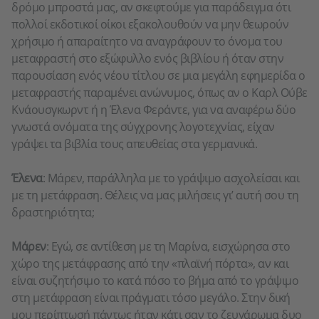
δρόμο μπροστά μας, αν σκεφτούμε για παράδειγμα ότι
πολλοί εκδοτικοί οίκοι εξακολουθούν να μην θεωρούν
χρήσιμο ή απαραίτητο να αναγράφουν το όνομα του
μεταφραστή στο εξώφυλλο ενός βιβλίου ή όταν στην
παρουσίαση ενός νέου τίτλου σε μια μεγάλη εφημερίδα ο
μεταφραστής παραμένει ανώνυμος, όπως αν ο Καρλ Ούβε
Κνάουσγκωρντ ή η Έλενα Φεράντε, για να αναφέρω δύο
γνωστά ονόματα της σύγχρονης λογοτεχνίας, είχαν
γράψει τα βιβλία τους απευθείας στα γερμανικά.
Έλενα
: Μάρεν, παράλληλα με το γράψιμο ασχολείσαι και
με τη μετάφραση. Θέλεις να μας μιλήσεις γι’ αυτή σου τη
δραστηριότητα;
Μάρεν
: Εγώ, σε αντίθεση με τη Μαρίνα, εισχώρησα στο
χώρο της μετάφρασης από την «πλαϊνή πόρτα», αν και
είναι συζητήσιμο το κατά πόσο το βήμα από το γράψιμο
στη μετάφραση είναι πράγματι τόσο μεγάλο. Στην δική
μου περίπτωσή πάντως ήταν κάτι σαν το ζευγάρωμα δυο