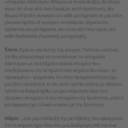
«στιγμιαίο σάστισμα»: Μπορώ να το καταλάβω, θα έλεγα
όμως ότι είναι κάτι που διαφέρει κατά περίπτωση. Δεν
θεωρώ δηλαδή αναγκαίο ότι κάθε μετάφραση σε μια άλλη
γλώσσα πρέπει εξ ορισμού να εκπέμπει σήματα ότι
πρόκειται για μετάφραση. Δεν είναι κάτι που ισχύει για
κάθε διαδικασία γλωσσικής μεταγραφής.
Έλενα
: Είμαι κι εγώ αυτής της γνώμης. Πιστεύω, ωστόσο,
ότι θα μπορούσαμε να εννοήσουμε το «στιγμιαίο
σάστισμα» ως τα ελάχιστα εκείνα στοιχεία που
υποδηλώνουν ότι το πρωτότυπο κείμενο δεν είναι – εν
προκειμένω – γερμανικό, ότι στην πραγματικότητα έχει
μια ξένη ταυτότητα. Κι ότι αυτό πρέπει επίσης με κάποιον
τρόπο να διαφυλαχθεί, ως μια υπόμνηση ίσως του
εξωτικού στοιχείου ή του στοιχείου της ξενότητας, γιατί η
μετάφραση έχει τελικά να κάνει με την ξενότητα.
Μάρεν
: ...σαν μια υπόδειξη της μετάβασης που φανερώνει
ότι το κείμενο έχει πίσω του μια διαδρομή από τον ένα