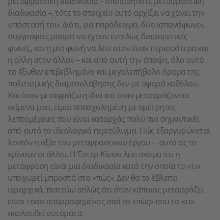
μεταφραστική διαδικασία – οποιαδήποτε μεταφραστική
διαδικασία –, τότε το στοιχείο αυτό αρχίζει να χάνει την
υπόστασή του. Διότι, για παράδειγμα, δύο ισπανόφωνοι
συγγραφείς μπορεί να έχουν εντελώς διαφορετικές
φωνές, και η μία φωνή να λέει στον έναν περισσότερα και
η άλλη στον άλλον – και από αυτή την άποψη, όλο αυτό
το έξωθεν επιβεβλημένο και μεγαλεπήβολο όραμα της
πολιτισμικής διαμεσολάβησης δεν με αφορά καθόλου.
Και όταν μεταφράζω η ίδια και όταν μεταφράζονται
κείμενα μου, είμαι απασχολημένη με αμέτρητες
λεπτομέρειες που είναι καταρχάς πολύ πιο σημαντικές
από αυτό το ιδεολογικό περιτύλιγμα. Πώς εξαργυρώνεται
λοιπόν η αξία του μεταφραστικού έργου – αυτό ας το
κρίνουν οι άλλοι. Η Έστερ Κίνσκι λέει ακόμα ότι η
μετάφραση είναι μια διαδικασία κατά την οποία το «τι»
υποχωρεί μπροστά στο «πώς». Δεν θα το έβλεπα
ιεραρχικά, πιστεύω απλώς ότι όταν κάποιος μεταφράζει
είναι τόσο απορροφημένος από το «πώς» που το «τι»
ακολουθεί αυτόματα.