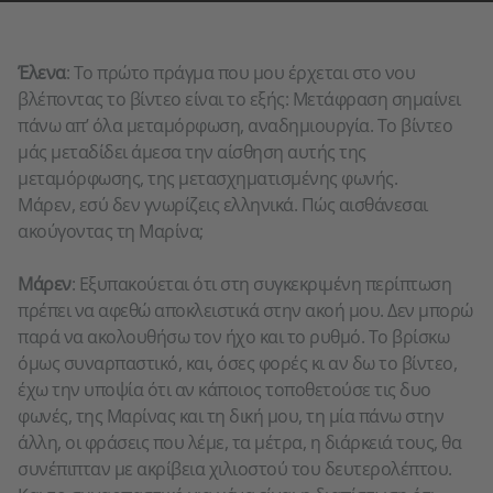
Περισσότερες
Αποδοχή
πληροφορίες
Έλενα
: Το πρώτο πράγμα που μου έρχεται στο νου
βλέποντας το βίντεο είναι το εξής: Μετάφραση σημαίνει
πάνω απ’ όλα μεταμόρφωση, αναδημιουργία. Το βίντεο
μάς μεταδίδει άμεσα την αίσθηση αυτής της
μεταμόρφωσης, της μετασχηματισμένης φωνής.
Μάρεν, εσύ δεν γνωρίζεις ελληνικά. Πώς αισθάνεσαι
ακούγοντας τη Μαρίνα;
Μάρεν
: Eξυπακούεται ότι στη συγκεκριμένη περίπτωση
πρέπει να αφεθώ αποκλειστικά στην ακοή μου. Δεν μπορώ
παρά να ακολουθήσω τον ήχο και το ρυθμό. Το βρίσκω
όμως συναρπαστικό, και, όσες φορές κι αν δω το βίντεο,
έχω την υποψία ότι αν κάποιος τοποθετούσε τις δυο
φωνές, της Μαρίνας και τη δική μου, τη μία πάνω στην
άλλη, οι φράσεις που λέμε, τα μέτρα, η διάρκειά τους, θα
συνέπιπταν με ακρίβεια χιλιοστού του δευτερολέπτου.