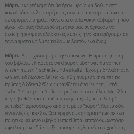
Μάρεν
: Σκεφτήκαμε ότι θα ήταν ωραίο να δούμε από
κοντά κάποιες λεπτομέρειες, σαν μια σύντομη επίσκεψη
σε ορισμένα σημεία πάνω στα οποία «σκοντάψαμε» ή που
είχαν κάποιες ιδιαιτερότητες και μας ανάγκασαν να
αναζητήσουμε εναλλακτικές λύσεις ή να καταφύγουμε σε
τεχνάσματα κ.τ.λ. (Ας τα δούμε λοιπόν ένα ένα.)
Μάρεν
: Ας αρχίσουμε με την εισαγωγή. Η πρώτη φράση
του βιβλίου είναι: „das wird super. aber was du vorher
wissen musst: 1 scheiße und eiskaltz“. Έχουμε δηλαδή στα
γερμανικά δώδεκα λέξεις και ήδη ανάμεσα σ’ αυτές τις
πρώτες δώδεκα λέξεις εμφανίζεται ένα "super", μετά
"scheiße" και μετά "eiskaltz" με ένα -z- στο τέλος. Με άλλα
λόγια βυθιζόμαστε αμέσως στην αργκώ, με τη λέξη "
scheiße" περισσότερο από ό,τι με το "super". Και τα δύο
είναι λέξεις που δεν θα περιμέναμε απαραιτήτως σε ένα
ποιητικό κείμενο υψηλού υποτίθεται επιπέδου, ωστόσο
οφείλουμε κι εδώ να εξετάσουμε τις λεπτές αποχρώσεις,