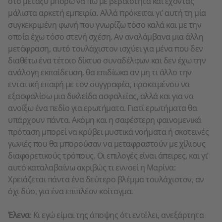
στο μεταξύ μπορώ να πω με βεβαιότητα και έχοντας
μάλιστα αρκετή εμπειρία. Αλλά πρόκειται γι’ αυτή τη μία
συγκεκριμένη φωνή που γνωρίζω τόσο καλά και με την
οποία έχω τόσο στενή σχέση. Αν αναλάμβανα μια άλλη
μετάφραση, αυτό τουλάχιστον ισχύει για μένα που δεν
διαθέτω ένα τέτοιο δίκτυο συναδέλφων και δεν έχω την
ανάλογη εκπαίδευση, θα επιδίωκα αν μη τι άλλο την
εντατική επαφή με τον συγγραφέα, προκειμένου να
εξασφαλίσω μια δικλείδα ασφαλείας, αλλά και για να
ανοίξω ένα πεδίο για ερωτήματα. Γιατί ερωτήματα θα
υπάρχουν πάντα. Ακόμη και η σαφέστερη φαινομενικά
πρόταση μπορεί να κρύβει μυστικά νοήματα ή σκοτεινές
γωνιές που θα μπορούσαν να μεταφραστούν με χίλιους
διαφορετικούς τρόπους. Οι επιλογές είναι άπειρες, και γι’
αυτό καταλαβαίνω ακριβώς τι εννοεί η Μαρίνα:
Χρειάζεται πάντα ένα δεύτερο βλέμμα τουλάχιστον, αν
όχι δύο, για ένα επιπλέον κοίταγμα.
Έλενα
: Κι εγώ είμαι της άποψης ότι εντέλει, ανεξάρτητα