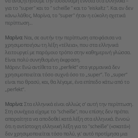
να αναζητήσουμε την ισοδύναμη έννοια στα ελληνικά –
για το "super" και το " scheiße " και το "eiskaltz ". Και αν δεν
κάνω λάθος, Μαρίνα, το "super" ήταν η εύκολη σχετικά
περίπτωση...
Μαρίνα
: Ναι, σε αυτήν την περίπτωση αποφάσισα να
χρησιμοποιήσω τη λέξη «τέλεια», που στα ελληνικά
λειτουργεί με παρόμοιο τρόπο στην καθημερινή γλώσσα.
Είναι πολύ συνηθισμένη έκφραση.
Μάρεν: Ενώ αντίθετα το „perfekt“ στα γερμανικά δεν
χρησιμοποιείται τόσο συχνά όσο το „super“. Το „super“
είναι πιο θρασύ, και, θα λέγαμε, ένα επίπεδο κάτω από το
„perfekt“.
Μαρίνα
: Στα ελληνικά είναι αλλιώς σ’ αυτή την περίπτωση.
Στη συνέχεια είχαμε το "scheiße", που επίσης δεν πρέπει
απαραίτητα να αποδοθεί κατά λέξη στα ελληνικά. Εννοώ
ότι η αντίστοιχη ελληνική λέξη για το "scheiße" («σκατά»)
δεν χρησιμοποιείται τόσο πολύ, γι' αυτό προτίμησα μια