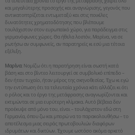
τα τελευταία χρόνια το έργο της μετάφρασης χαίρει όλο
και μεγαλύτερης προσοχής και αναγνώρισης, γεγονός που
αντικατοπτρίζεται εντωμεταξύ και στις ποικίλες
δυνατότητες χρηματοδότησης που βλέπουμε
τουλάχιστον στον ευρωπαϊκό χώρο, για παράδειγμα στις
γερμανόφωνες χώρες. Θα ήθελα λοιπόν, Μαρίνα, να σε
ρωτήσω αν συμφωνείς, αν παρατηρείς κι εσύ μια τέτοια
εξέλιξη.
Μαρίνα
: Νομίζω ότι η παρατήρηση είναι σωστή κατά
βάση και στο βίντεο λειτουργεί σε συμβολικό επίπεδο –
δεν ήταν τυχαίο, ήταν μέρος της σκηνοθεσίας. Έχω κι εγώ
την εντύπωση ότι τα τελευταία χρόνια κάτι αλλάζει κι ότι
ο ρόλος και το έργο της μετάφρασης αναγνωρίζονται και
εκτιμώνται σε μια ευρύτερη κλίμακα. Αυτό βέβαια δεν
προέκυψε από μόνο του, είναι – τουλάχιστον εδώ στη
Γερμανία, όπου ζω και μπορώ να το παρακολουθήσω – το
αποτέλεσμα μιας σειράς πρωτοβουλιών διαφόρων
ιδρυμάτων και δικτύων. Έχουμε ωστόσο ακόμα αρκετό