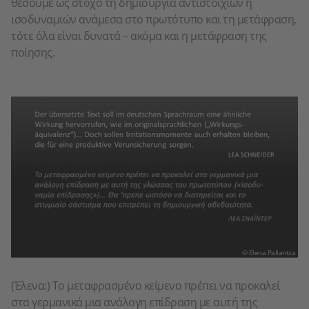
θέσουμε ως στόχο τη δημιουργία αντιστοιχιών ή
ισοδυναμιών ανάμεσα στο πρωτότυπο και τη μετάφραση,
τότε όλα είναι δυνατά – ακόμα και η μετάφραση της
ποίησης.
© Elena Pallantza
(Έλενα:) To μεταφρασμένο κείμενο πρέπει να προκαλεί
στα γερμανικά μια ανάλογη επίδραση με αυτή της