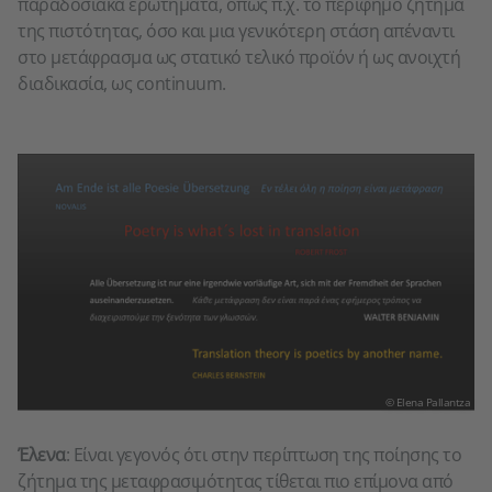
παραδοσιακά ερωτήματα, όπως π.χ. το περίφημο ζήτημα
της πιστότητας, όσο και μια γενικότερη στάση απέναντι
στο μετάφρασμα ως στατικό τελικό προϊόν ή ως ανοιχτή
διαδικασία, ως continuum.
© Elena Pallantza
Έλενα
: Είναι γεγονός ότι στην περίπτωση της ποίησης το
ζήτημα της μεταφρασιμότητας τίθεται πιο επίμονα από