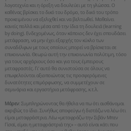
λογοτεχνία και η όρεξη να δουλεύει με τη γλώσσα. Ο
καθένας βρίσκει το δικό του δρόμο, το δικό του τρόπο
προκειμένου να εξελιχθεί και να βελτιωθεί. Μαθαίνει
κανείς πολλά και μέσα από την ίδια τη δουλειά (learning
by doing). Ενδεχομένως, όταν κάποιος δεν έχει σπουδάσει
μετάφραση, να μην έχει εξαρχής τον κύκλο των
συναδέλφων με τους οποίους μπορεί να βρίσκεται σε
επικοινωνία. Θεωρώ αυτή την επικοινωνία πολύτιμη, τόσο
για τους αρχάριους όσο και για τους έμπειρους
μεταφραστές. Γι’ αυτό θα συνιστούσα σε όλους να
επωφελούνται αξιοποιώντας τις προσφερόμενες
δυνατότητες επιμόρφωσης, να συμμετέχουν σε
σεμινάρια και εργαστήρια μετάφρασης, κ.τ.λ.
Μάρεν
: Συμπληρώνοντας θα ήθελα να πω ότι αισθάνομαι
ακριβώς το ίδιο. Συνήθως αποφεύγω ή διστάζω να λέω ότι
είμαι μεταφράστρια. Λέω «μεταφράζω την Σιβάν Μπεν
Γίσαϊ, είμαι η μεταφράστριά της» – αυτό είναι κάτι που