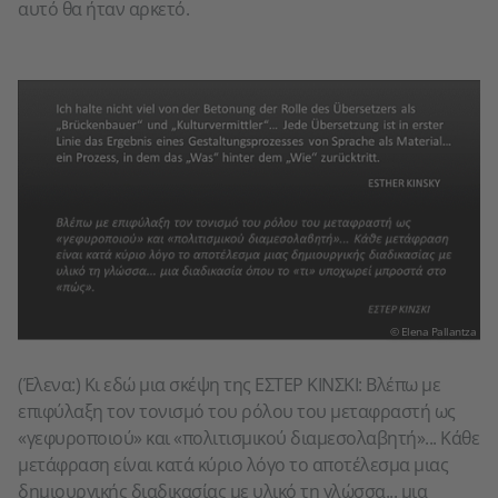
αυτό θα ήταν αρκετό.
© Elena Pallantza
(Έλενα:) Κι εδώ μια σκέψη της ΕΣΤΕΡ KINΣKΙ: Βλέπω με
επιφύλαξη τον τονισμό του ρόλου του μεταφραστή ως
«γεφυροποιού» και «πολιτισμικού διαμεσολαβητή»... Κάθε
μετάφραση είναι κατά κύριο λόγο το αποτέλεσμα μιας
δημιουργικής διαδικασίας με υλικό τη γλώσσα... μια