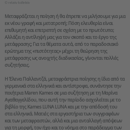
© relativ kollektiv
Μεταφράζεται η ποίηση ή θα έπρεπε να μιλήσουμε για μια
εκ νέου γραφή και μετατροπή; Πόση ελευθερία είναι
επιθυμητή και επιτρεπτή σε σχέση με το πρωτότυπο;
Αλλάζει η αντίληψή μας για τον σκοπό και το έργο της
μετάφρασης; Για τα θέματα αυτά, από το παραδοσιακό
ερώτημα της «πιστότητας» μέχρι τη θεώρηση της
μετάφρασης ως ανοιχτής διαδικασίας, γίνονται πολλές
συζητήσεις.
Η Έλενα Παλλαντζά, μεταφράστρια ποίησης η ίδια από τα
γερμανικά στα ελληνικά και αντίστροφα, συνάντησε την
ποιήτρια Maren Kames σε μια συζήτηση με τη Μαρίνα
Αγαθαγγελίδου, που αυτή την περίοδο ασχολείται με το
βιβλίο της Kames LUNA LUNA και με την απόδοσή του
στα ελληνικά. Ματιές στα εργαστήρια των συγγραφέων
και των μεταφραστών, αλλά και μια ανταλλαγή απόψεων
για τη μορφή, τον ήχο και το νόημα στο παράδειγμα των