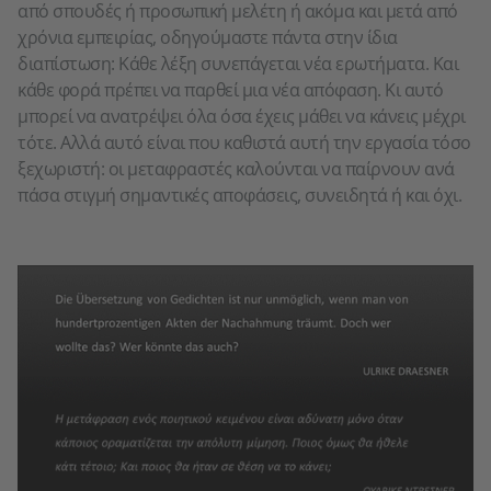
από σπουδές ή προσωπική μελέτη ή ακόμα και μετά από
χρόνια εμπειρίας, οδηγούμαστε πάντα στην ίδια
διαπίστωση: Κάθε λέξη συνεπάγεται νέα ερωτήματα. Και
κάθε φορά πρέπει να παρθεί μια νέα απόφαση. Κι αυτό
μπορεί να ανατρέψει όλα όσα έχεις μάθει να κάνεις μέχρι
τότε. Αλλά αυτό είναι που καθιστά αυτή την εργασία τόσο
ξεχωριστή: οι μεταφραστές καλούνται να παίρνουν ανά
πάσα στιγμή σημαντικές αποφάσεις, συνειδητά ή και όχι.