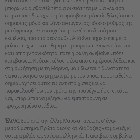
Kαι το συναρπαστικό για μένα είναι η διαπίστωση ότι
μπορώ να αισθανθώ τέτοια οικειότητα με μια γλώσσα,
στην οποία δεν έχω καμία πρόσβαση μέσω λεξιλογίου και
σημασίας, μόνο και μόνο ακούγοντας πόσο ο ρυθμός της
μετάφρασης αντιστοιχεί στη φωνή του δικού μου
κειμένου, πόσο το ακολουθεί. Από ένα σημείο και μετά
μάλιστα έχω την αίσθηση ότι μπορώ να αναγνωρίσω και
κάτι απ’ την τονικότητα: πότε η φωνή ανεβαίνει, πότε
κατεβαίνει... Κι όταν, τέλος, μέσα από επιμέρους λέξεις και
στη συζήτηση με τη Μαρίνα, μου δίνεται η δυνατότητα
να κατανοήσω το μηχανισμό με τον οποίο προσπαθεί να
δημιουργήσει αυτές τις αντιστοιχίσεις και να
παρακολουθήσω τον τρόπο της προσέγγισής της, τότε,
ναι, μπορώ πια να μιλήσω για εμπιστοσύνη σε
προχωρημένο στάδιο...
Έλενα
: Εσύ από την άλλη, Μαρίνα, κινείσαι σ’ έναν
μεσοδιάστημα. Πρώτα ακούς και διαβάζεις γερμανικά, κι
ύστερα μιλάς και γράφεις ελληνικά. Τι ακριβώς συμβαίνει