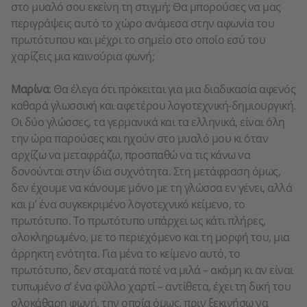
στο μυαλό σου εκείνη τη στιγμή; Θα μπορούσες να μας
περιγράψεις αυτό το χώρο ανάμεσα στην αφωνία του
πρωτότυπου και μέχρι το σημείο στο οποίο εσύ του
χαρίζεις μια καινούρια φωνή;
Μαρίνα
: Θα έλεγα ότι πρόκειται για μια διαδικασία αφενός
καθαρά γλωσσική και αφετέρου λογοτεχνική-δημιουργική.
Οι δύο γλώσσες, τα γερμανικά και τα ελληνικά, είναι όλη
την ώρα παρούσες και ηχούν στο μυαλό μου κι όταν
αρχίζω να μεταφράζω, προσπαθώ να τις κάνω να
δονούνται στην ίδια συχνότητα. Στη μετάφραση όμως,
δεν έχουμε να κάνουμε μόνο με τη γλώσσα εν γένει, αλλά
και μ’ ένα συγκεκριμένο λογοτεχνικό κείμενο, το
πρωτότυπο. Το πρωτότυπο υπάρχει ως κάτι πλήρες,
ολοκληρωμένο, με το περιεχόμενο και τη μορφή του, μια
άρρηκτη ενότητα. Για μένα το κείμενο αυτό, το
πρωτότυπο, δεν σταματά ποτέ να μιλά – ακόμη κι αν είναι
τυπωμένο σ’ ένα φύλλο χαρτί – αντίθετα, έχει τη δική του
ολοκάθαρη φωνή, την οποία όμως, πριν ξεκινήσω να