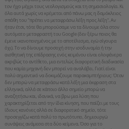
τον ήχο μέχρι τους νεολογισμούς και τη σημασιολογία. Κι
όλα αυτά χωρίς να κρέμεται από πάνω μας η δαμόκλειος
σπάθη του "πρέπει να μεταφράσω λέξη προς λέξη". Αν
ήταν έτσι, τότε θα μπορούσαμε να τα δίνουμε όλα στον
αυτόματο μεταφραστή του Google (δεν ξέρω ποιος θα
έμενε ικανοποιημένος με το αποτέλεσμα, εγώ σίγουρα
όχι). Το να δίνουμε προσοχή στην ισοδυναμία ή την
αισθητική της επίδρασης ενός κειμένου είναι ολοφάνερα
ακριβώς το αντίθετο, μια εντελώς διαφορετική διαδικασία
που καμία μηχανή δεν μπορεί να αναλάβει. Γιατί είναι
πολύ σημαντικό να δοκιμάζουμε παρακαμπτήριους: Όταν
δεν μπορώ να μεταφράσω κατά λέξη μια έκφραση στα
ελληνικά, αλλά σε κάποιο άλλο σημείο μπορώ να
αναζητήσω και, ιδανικά, να βρω μια λύση που
χαρακτηρίζεται από την ίδια κίνηση, που παίζει με τους
ίδιους κανόνες αλλά σε διαφορετικό σημείο, τότε
προσεγγίζω κατά πολύ το πρωτότυπο, δημιουργώ
συνάψεις ανάμεσα στα δύο κείμενα. Όσο για το