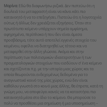
Μαρίνα
: Εδώ θα διαφωνήσω ριζικά. Δεν πιστεύω ότι η
δουλειά του μεταφραστή είναι να κάνει κάτι πιο
κατανοητό ή να το επεξηγήσει. Πιστεύω ότι η λογοτεχνία
ούτως ή άλλως δεν χρειάζεται εξηγήσεις. Όταν στο
πρωτότυπο κείμενο υπάρχουν σημεία αμφίσημα,
αφηρημένα, περίπλοκα ή που δεν είναι άμεσα
προσβάσιμα, τότε αυτό αποτελεί εγγενές στοιχείο του
κειμένου, οφείλει να διατηρηθεί ως τέτοιο και να
μεταφερθεί στην άλλη γλώσσα. Ακόμα και στην
περίπτωση των πολιτισμικών ιδιαιτεροτήτων ή των
πραγματολογικών στοιχείων που εισδύουν σ’ ένα κείμενο
και σχετίζονται π.χ. με την ιστορία μιας χώρας και τα
οποία θεωρούνται ενδεχομένως δεδομένα για το
αναγνωστικό κοινό της μίας χώρας, ενώ δεν είναι
καθόλου γνωστά στο κοινό μιας άλλης, θα έπρεπε, κατά τη
γνώμη μου, να αποφεύγει κανείς να τα καταστήσει πιο
κατανοητά μέσα στο ίδιο το κείμενο. Θα μπορούσε το
πολύ να προσθέσει μια σημείωση ή μια υποσημείωση –