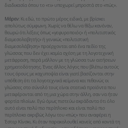
διαδικασία όπου το «τι» υποχωρεί μπροστά στο «πώς».
Μάρεν
: Κι εδώ, το πρώτο μέρος ειδικά, με βρίσκει
απολύτως σύμφωνη. Χωρίς να θέλω να θίξω κανέναν,
θεωρώ ότι λέξεις όπως «γεφυροποιός» ή «πολιτιστικός
διαμεσολαβητής» ή γενικώς «πολιτιστική
διαμεσολάβηση» προέρχονται από ένα πεδίο της
γλώσσας που δεν έχει καμία σχέση με τη λογοτεχνική
μετάφραση, παρά μάλλον με τη γλώσσα των αιτήσεων
χρηματοδότησης. Ένας άλλος λόγος που βλέπω αυτούς
τους όρους με καχυποψία είναι γιατί βασίζονται στην
υπόθεση ότι τα λογοτεχνικά κείμενα και πιθανώς οι
γλώσσες στο σύνολό τους είναι στατικά προϊόντα που
μεταφέρονται από τη μια χώρα στην άλλη, σαν να ήταν
φορτία πλοίων. Εγώ όμως πιστεύω ακράδαντα ότι όλο
αυτό είναι πολύ πιο περίπλοκο και είναι πολύ πιο
περίπλοκο ακριβώς λόγω του «πώς» που αναφέρει η
Έστερ Κίνσκι. Κι όταν παρακολουθεί κανείς από κοντά τη