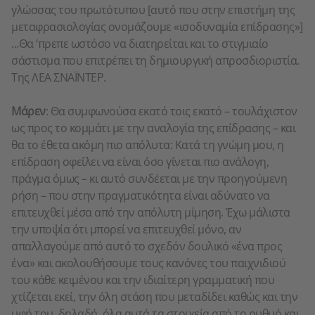
γλώσσας του πρωτότυπου [αυτό που στην επιστήμη της
μεταφρασιολογίας ονομάζουμε «ισοδυναμία επίδρασης»]
...Θα ‘πρεπε ωστόσο να διατηρείται και το στιγμιαίο
σάστισμα που επιτρέπει τη δημιουργική απροσδιοριστία.
Της ΛΕΑ ΣΝΑΪΝΤΕΡ.
Μάρεν
: Θα συμφωνούσα εκατό τοις εκατό – τουλάχιστον
ως προς το κομμάτι με την αναλογία της επίδρασης – και
θα το έθετα ακόμη πιο απόλυτα: Κατά τη γνώμη μου, η
επίδραση οφείλει να είναι όσο γίνεται πιο ανάλογη,
πράγμα όμως – κι αυτό συνδέεται με την προηγούμενη
ρήση – που στην πραγματικότητα είναι αδύνατο να
επιτευχθεί μέσα από την απόλυτη μίμηση. Έχω μάλιστα
την υποψία ότι μπορεί να επιτευχθεί μόνο, αν
απαλλαγούμε από αυτό το σχεδόν δουλικό «ένα προς
ένα» και ακολουθήσουμε τους κανόνες του παιχνιδιού
του κάθε κειμένου και την ιδιαίτερη γραμματική που
χτίζεται εκεί, την όλη στάση που μεταδίδει καθώς και την
υφή του, δηλαδή, όλα αυτά τα στοιχεία από το ρυθμό και