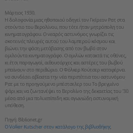
Μάρτιος 1930.
Η δολοφονία μιας ηθοποιού οδηγεί τον Γκέρεον Ρατ στα
στούντιο του Βερολίνου, που τότε ήταν μητρόπολη του
κινηματογράφου. Ο νεαρός αστυνόμος γνωρίζει τις
σκοτεινές πλευρές αυτού του λαμπερού κόσμου και
βιώνει την φάση μετάβασης από τον βωβό στον
ομιλούντα κινηματογράφο. Ο ομιλών κατακτά τις οθόνες,
κι έτσι παραγωγοί, αιθουσάρχες και αστέρες του βωβού
μπαίνουν στο περιθώριο. Ο Φόλκερ Κούτσερ καταφέρνει
να συνδέσει αβίαστα την νέα περιπέτεια του αστυνόμου
Ρατ με το προηγούμενο μπέστσελερ του Το βρεγμένο
ψάρι και να ζωντανέψει το Βερολίνο της δεκαετίας του '30
μέσα από μια πολυεπίπεδη και αγωνιώδη αστυνομική
υπόθεση.
Πηγή: Biblionet.gr
Ο Volker Kutscher στον κατάλογο της βιβλιοθήκης