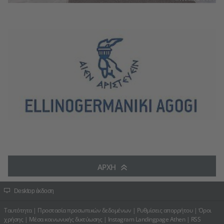
ΑΡΧΉ
Desktop έκδοση
Ταυτότητα
|
Προστασία προσωπικών δεδομένων
|
Ρυθμίσεις απορρήτου
|
Όροι
χρήσης
|
Μέσα κοινωνικής δικτύωσης
|
Instagram Landingpage Athen
|
RSS