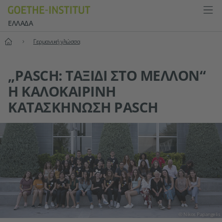
ΕΛΛΆΔΑ
Αρχική
Γερμανική γλώσσα
„PASCH: ΤΑΞΊΔΙ ΣΤΟ ΜΈΛΛΟΝ“
Η ΚΑΛΟΚΑΙΡΙΝΉ
ΚΑΤΑΣΚΉΝΩΣΗ PASCH
© Nikos Papangelis