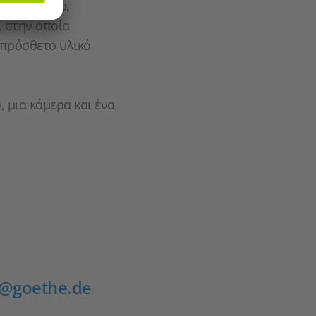
ρικού λόγου.
, στην οποία
 πρόσθετο υλικό
 μια κάμερα και ένα
@goethe.de