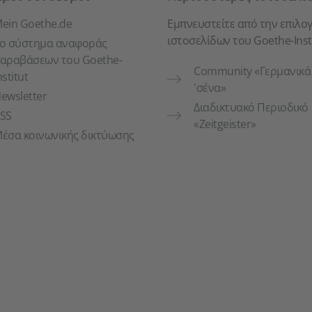
ein Goethe.de
Εμπνευστείτε από την επιλο
ιστοσελίδων του Goethe-Insti
ο σύστημα αναφοράς
αραβάσεων του Goethe-
Community «Γερμανικά 
nstitut
'σένα»
ewsletter
Διαδικτυακό Περιοδικό
SS
«Zeitgeister»
έσα κοινωνικής δικτύωσης