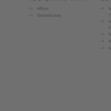
Αθήνα
M
Θεσσαλονίκη
Τ
π
I
N
R
Μ