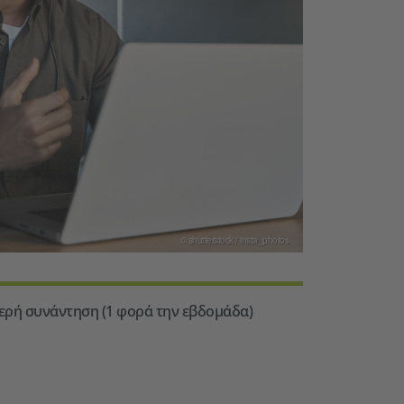
© shutterstock / insta_photos
ερή συνάντηση (1 φορά την εβδομάδα)