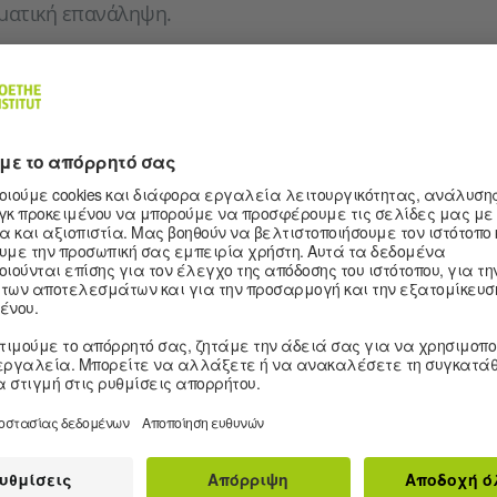
σματική επανάληψη.
εις συμμετοχής, επικοινωνήστε μαζί μας!
ΤΟΥΡΓΕΊ;
ατοποιείται μέσω της πλατφόρμας ZOOM. Κατά τη διά
α αλληλεπίδρασης μαζί με τον/την διδάσκοντα/-ουσα κ
είτε να κάνετε ασκήσεις σε μικρά γκρουπ ή σε ζευγάρι
τελέσματά σας.
χρησιμοποιεί τις πιο σύγχρονες μεθόδους σχεδιασμού 