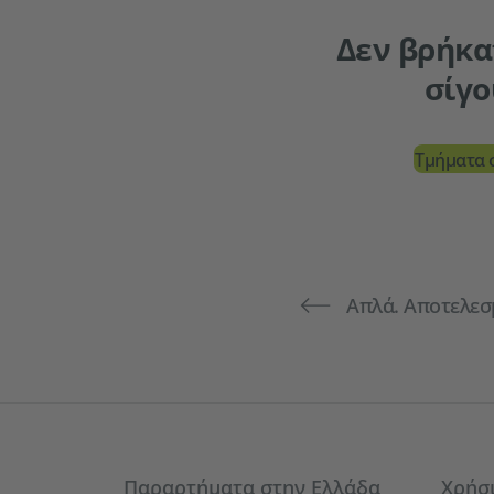
Δεν βρήκα
σίγο
Τμήματα 
Απλά. Αποτελεσ
Service- und Informationsbereich
Παραρτήματα στην Ελλάδα
Χρήσ