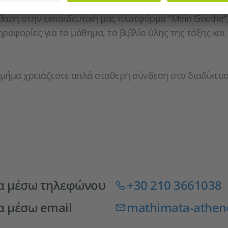
νετε γρήγορη πρόοδο σε κυρίως στην δεξιότητα προφο
βαση στην εκπαιδευτική μας πλατφόρμα "Mein Goethe"
ροφορίες για το μάθημα, το βιβλίο ύλης της τάξης και
τμήμα χρειάζεστε απλά σταθερή σύνδεση στο διαδίκτυο,
α μέσω τηλεφώνου
+30 210 3661038
α μέσω email
mathimata-athen