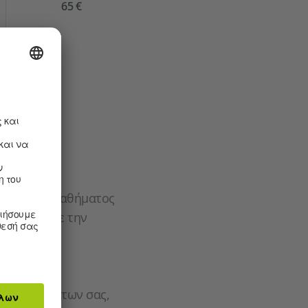
65 €
ρκεια του μαθήματος
αθώς και με την
α και να
των μαθημάτων σας,