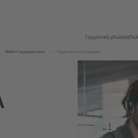
Γερμανική γλώσσα
Πολ
Μάθετε Γερμανικά online
Γερμανικά μετά το γραφείο
Ά