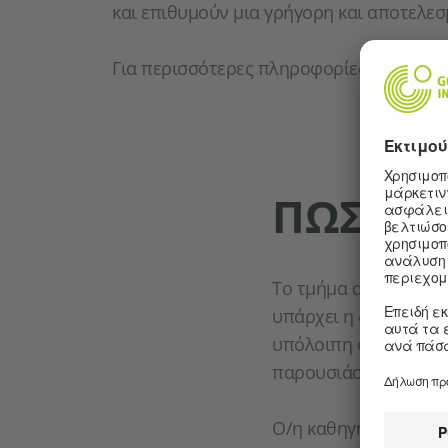
και επιθυμούν μια γρήγορη και αποτελε
Για περισσότερες πληροφορίες και δηλώσ
ΠΏΣ ΛΕΙ
Το τμήμα αυτό πραγμ
υπάρχει η δυνατότητ
υπόλοιπη ομάδα. Μπορ
παρουσιάσετε τα απο
Ο/η καθηγητής/-ρια 