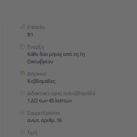
Kursdetails
Επίπεδο
Β1
Έναρξη
Κάθε δ΄ύο μήνες από τη 1η
Οκτωβρίου
Διάρκεια
8 εβδομάδες
Διδακτικές ώρες ανά εβδομάδα
1 ΔΩ των 45 λεπτών
Συμμετέχοντες
ανώτ. αριθμ. 16
Τιμή