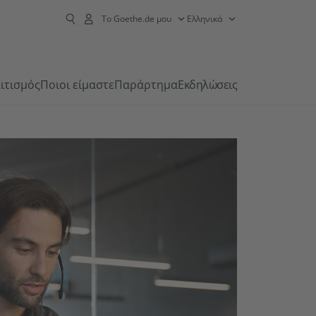
Το Goethe.de μου
Ελληνικά
ιτισμός
Ποιοι είμαστε
Παράρτημα
Εκδηλώσεις