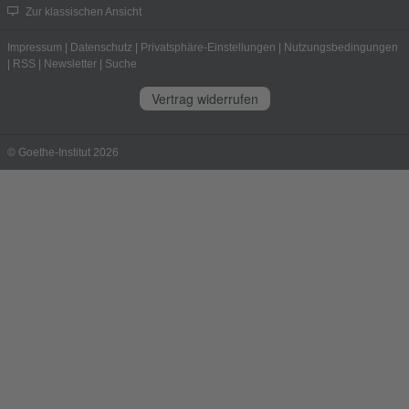
Zur klassischen Ansicht
Impressum
|
Datenschutz
|
Privatsphäre-Einstellungen
|
Nutzungsbedingungen
|
RSS
|
Newsletter
|
Suche
Vertrag widerrufen
© Goethe-Institut 2026