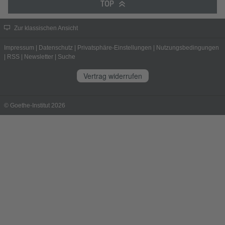
TOP
Zur klassischen Ansicht
Impressum
|
Datenschutz
|
Privatsphäre-Einstellungen
|
Nutzungsbedingungen
|
RSS
|
Newsletter
|
Suche
Vertrag widerrufen
© Goethe-Institut 2026