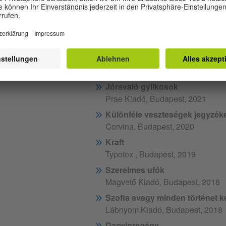
Vad bárányok
Európa Könyvkiadó, Budapest, 2
A földönkívüliek
Magvető Kiadó, Budapest, 2021
Az egyetlen ember a kontinens
Magvető Kiadó, Budapest, 2021
Jóravaló gyilkosok
Prae Kiadó, Budapest, 2021
Különféle veszteségek jegyzék
Corvina, Budapest, 2020
Kraft
Typotex , Budapest, 2019
Szerelmes ufók
Magvető Kiadó, Budapest, 2018
Szofia avagy minden történet k
Lábnyom Kiadó, Budapest, 2018
Darwinregény