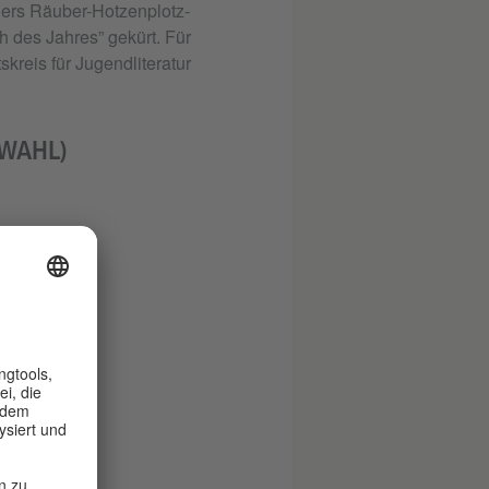
lers Räuber-Hotzenplotz-
 des Jahres” gekürt. Für
kreis für Jugendliteratur
WAHL)