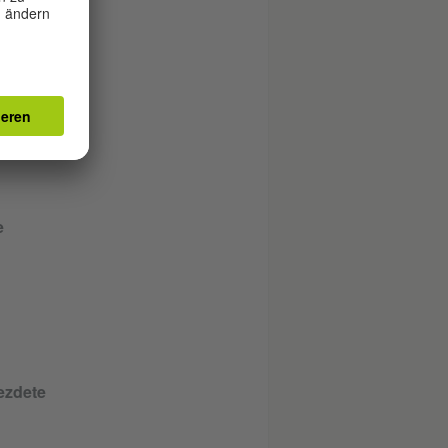
022
en
e
ezdete