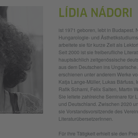
LÍDIA NÁDORI
ist 1971 geboren, lebt in Budapest
Hungarologie- und Ästhetikstudiums 
arbeitete sie für kurze Zeit als Lekto
Seit 2000 ist sie freiberufliche Liter
hauptsächlich zeitgenössische deuts
aus dem Deutschen ins Ungarische. 
erschienen unter anderem Werke von
Katja Lange-Müller, Lukas Bärfuss, I
Rafik Schami, Felix Salten, Martin W
Sie leitete zahlreiche Seminare für 
und Deutschland. Zwischen 2020 u
sie Vorstandsvorsitzende des Verei
Ausschnitt): Komjáthy Zsuzsanna
LiteraturübersetzerInnen.
Für ihre Tätigkeit erhielt sie den Pre