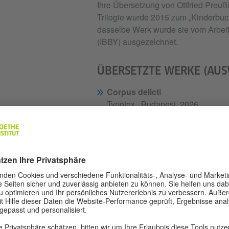
Ihre Übersetzung von Ottfried Preuß
Trilogie wurde 2015 zum „Kinderbuch
dasselbe Werk wurde sie vom Arbeits
(IBBY) ausgezeichnet.
ÜBERSETZTE WERKE (AUS
Corpus delicti
Typotex , Budapest, 2026
Újév
Typotex , Budapest, 2025
Nap mint nap
Jelenkor, Budapest, 2023
100 nap
Scolar, Budapest, 2022
A szörnyeteg
Magvető Kiadó, Budapest, 2022