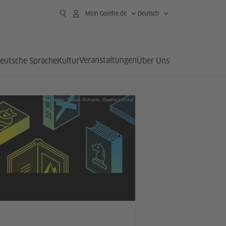
Mein Goethe.de
Deutsch
Veranstaltungen
eutsche Sprache
Kultur
Über Uns
Illustration: Tobias Schrank, Goethe-Institut