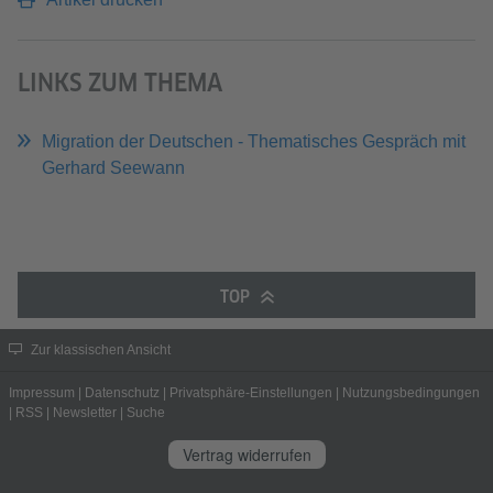
LINKS ZUM THEMA
Migration der Deutschen - Thematisches Gespräch mit
Gerhard Seewann
TOP
Zur klassischen Ansicht
Impressum
|
Datenschutz
|
Privatsphäre-Einstellungen
|
Nutzungsbedingungen
|
RSS
|
Newsletter
|
Suche
Vertrag widerrufen