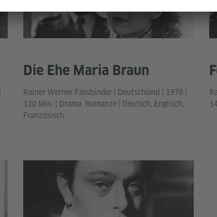
Die Ehe Maria Braun
F
|
Rainer Werner Fassbinder | Deutschland | 1978 |
Ra
120 Min. | Drama, Romanze | Deutsch, Englisch,
14
Französisch