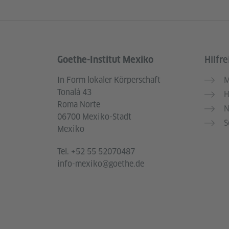
Goethe-Institut Mexiko
Hilfre
Service- und Informationsbereich
In Form lokaler Körperschaft
M
Tonalá 43
H
Roma Norte
N
06700 Mexiko-Stadt
S
Mexiko
Tel.
+52 55 52070487
info-mexiko@goethe.de