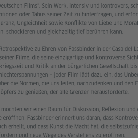
utschen Films“. Sein Werk, intensiv und kontrovers, sch
tionen oder Tabus seiner Zeit zu hinterfragen, und erfor
leranz, Ungleichheit sowie Konflikte von Liebe und Moral
ren, schockieren und gleichzeitig tief berühren kann.
 Retrospektive zu Ehren von Fassbinder in der Casa del
seiner Filme, die seine einzigartige und kontroverse Sic
riegszeit und Kritik an der bürgerlichen Gesellschaft bi
hlechterspannungen – jeder Film lädt dazu ein, das Un
 über die Normen, die uns leiten, nachzudenken und den 
höpfers zu genießen, der alle Grenzen herausforderte.
möchten wir einen Raum für Diskussion, Reflexion und d
e eröffnen. Fassbinder erinnert uns daran, dass Kontrove
ch erhellt, und dass Kunst die Macht hat, die selbstzufr
fordern und neue Wege des Verstehens zu eröffnen.