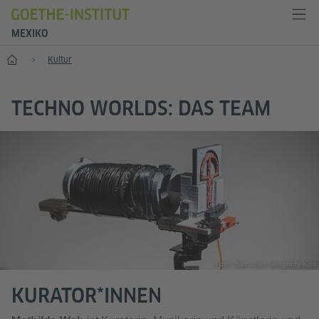
MEXIKO
Start
Kultur
TECHNO WORLDS: DAS TEAM
Foto: Barnabás Neogrády-Kiss
KURATOR*INNEN