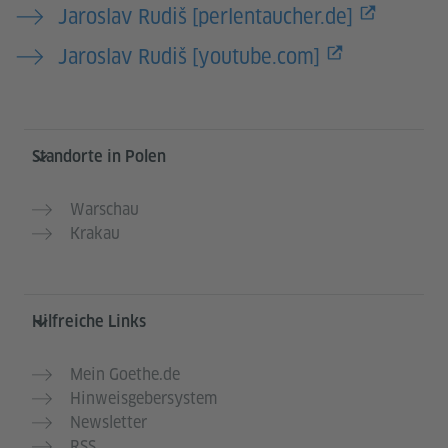
Jaroslav Rudiš [perlentaucher.de]
Jaroslav Rudiš [youtube.com]
Service- und Informationsbereich
Standorte in Polen
Warschau
Krakau
Hilfreiche Links
Mein Goethe.de
Hinweisgebersystem
Newsletter
RSS