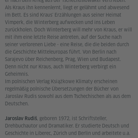
er nach dem Krieg aus der Tschechoslowakei vertrieben.
Als Kraus ihn kennenlernt, liegt er gelähmt und abwesend
im Bett. Es sind Kraus' Erzählungen aus seiner Heimat
Vimperk, die Winterberg aufwecken und ins Leben
zurückholen. Doch Winterberg will mehr von Kraus, er will
mit ihm eine letzte Reise antreten, auf der Suche nach
seiner verlorenen Liebe - eine Reise, die die beiden durch
die Geschichte Mitteleuropas führt. Von Berlin nach
Sarajevo über Reichenberg, Prag, Wien und Budapest.
Denn nicht nur Kraus, auch Winterberg verbirgt ein
Geheimnis.
Im polnischen Verlag Książkowe Klimaty erscheinen
regelmäßig polnische Übersetzungen der Bücher von
Jaroslav Rudis sowohl aus dem Tschechischen als aus dem
Deutschen.
, geboren 1972, ist Schriftsteller,
Jaroslav Rudiš
Drehbuchautor und Dramatiker. Er studierte Deutsch und
Geschichte in Liberec, Zürich und Berlin und arbeitete u.a.