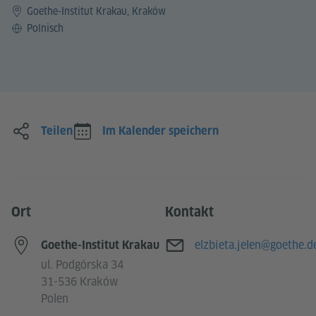
Goethe-Institut Krakau, Kraków
Sprache
Polnisch
Teilen
Im Kalender speichern
Ort
Kontakt
E-Mail
elzbieta.jelen@goethe.d
Goethe-Institut Krakau
ul. Podgórska 34
31-536 Kraków
Polen